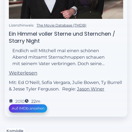
Lizenzhinweis:
The Movie Database (TMDB)
Ein Himmel voller Sterne und Sternchen /
Starry Night
Endlich will Mitchell mal einen schönen
Abend mitsamt Sternschnuppen schauen
mit seinem Vater verbringen. Doch seine
Vorfreude ist hinüber, als er erfährt, dass
Weiterlesen
auch Manny mit dabei ist.
Mit: Ed O'Neill, Sofía Vergara, Julie Bowen, Ty Burrell
& Jesse Tyler Ferguson.
Regie:
Jason Winer
2010
22m
Auf IMDb ansehen
Komödie