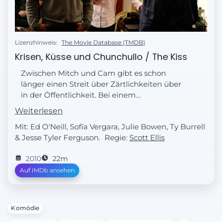
Lizenzhinweis:
The Movie Database (TMDB)
Krisen, Küsse und Chunchullo / The Kiss
Zwischen Mitch und Cam gibt es schon
länger einen Streit über Zärtlichkeiten über
in der Öffentlichkeit. Bei einem
Familienessen eskaliert die Situation und
Weiterlesen
Gloria macht Jay verantwortlich,
Mit: Ed O'Neill, Sofía Vergara, Julie Bowen, Ty Burrell
& Jesse Tyler Ferguson.
Regie:
Scott Ellis
2010
22m
Auf IMDb ansehen
Komödie