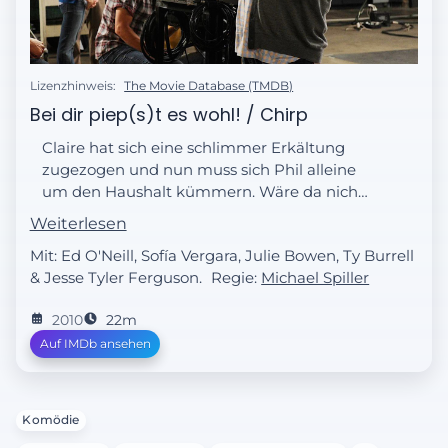
Lizenzhinweis:
The Movie Database (TMDB)
Bei dir piep(s)t es wohl! / Chirp
Claire hat sich eine schlimmer Erkältung
zugezogen und nun muss sich Phil alleine
um den Haushalt kümmern. Wäre da nicht
ein Problem, das ständige Piepen eines
Weiterlesen
unauffindbaren Rauchmelders.
Mit: Ed O'Neill, Sofía Vergara, Julie Bowen, Ty Burrell
& Jesse Tyler Ferguson.
Regie:
Michael Spiller
2010
22m
Auf IMDb ansehen
Komödie