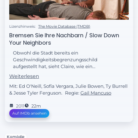
Lizenzhinweis:
The Movie Database (TMDB)
Bremsen Sie Ihre Nachbarn / Slow Down
Your Neighbors
Obwohl die Stadt bereits ein
Geschwindigkeitsbegrenzungsschild
aufgestellt hat, sieht Claire, wie ein
Sportwagen dieses missachtet. Claires
Weiterlesen
Kampf für das Speed-Limit beginnt.
Mit: Ed O'Neill, Sofía Vergara, Julie Bowen, Ty Burrell
& Jesse Tyler Ferguson.
Regie:
Gail Mancuso
2011
22m
Auf IMDb ansehen
Komödie