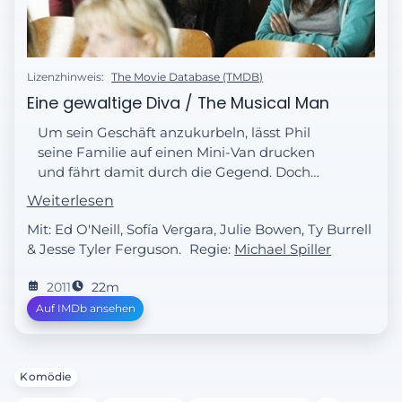
Lizenzhinweis:
The Movie Database (TMDB)
Eine gewaltige Diva / The Musical Man
Um sein Geschäft anzukurbeln, lässt Phil
seine Familie auf einen Mini-Van drucken
und fährt damit durch die Gegend. Doch
durch den Aufbaue des Vans sieht es so aus,
Weiterlesen
als wären Haley und Claire Eskortdamen.
Mit: Ed O'Neill, Sofía Vergara, Julie Bowen, Ty Burrell
& Jesse Tyler Ferguson.
Regie:
Michael Spiller
2011
22m
Auf IMDb ansehen
Komödie