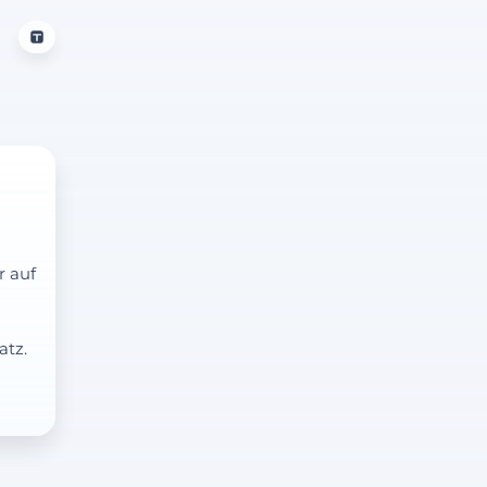
r auf
atz.