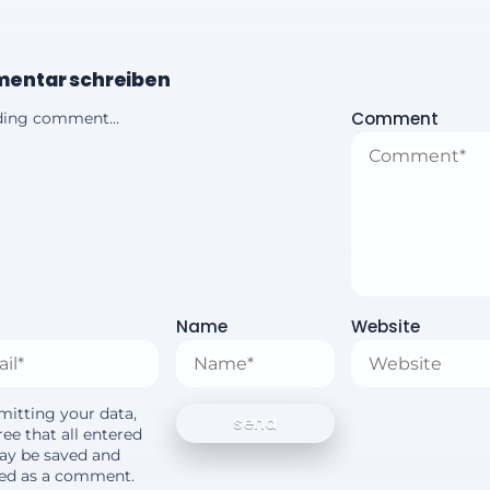
entar schreiben
Comment
ing comment...
Name
Website
mitting your data,
ee that all entered
ay be saved and
yed as a comment.