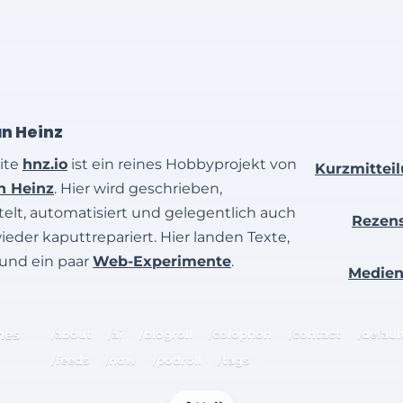
an Heinz
ite
hnz.io
ist ein reines Hobbyprojekt von
Kurzmittei
an Heinz
. Hier wird geschrieben,
elt, automatisiert und gelegentlich auch
Rezen
wieder kaputtrepariert. Hier landen Texte,
 und ein paar
Web-Experimente
.
Medie
hes
/about
/ai
/blogroll
/colophon
/contact
/defaul
/feeds
/now
/podroll
/tags