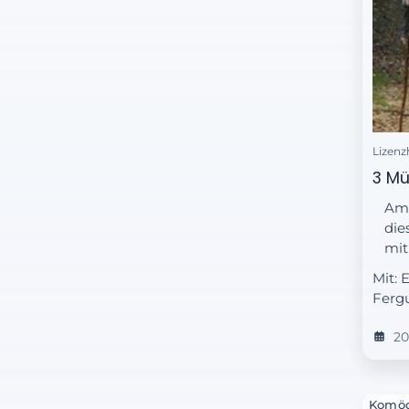
Lizenz
3 Mü
Am 
die
mit
Mit: 
Ferg
20
Komöd