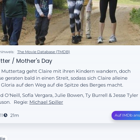
hinweis:
The Movie Database (TMDB)
tter / Mother's Day
Muttertag geht Claire mit ihren Kindern wandern, doch
se geraten bald in einen Streit, sodass sich Claire alleine
 Gloria auf den Weg auf die Spitze des Berges macht.
Ed O'Neill, Sofía Vergara, Julie Bowen, Ty Burrell & Jesse Tyler
uson.
Regie:
Michael Spiller
11
21m
Auf IMDb an
ie