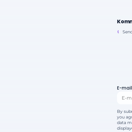
Komm
Send
E-mail
By sub
you agr
data m
displa