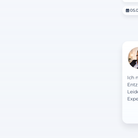
05.0
Ich 
Entz
Leid
Expe