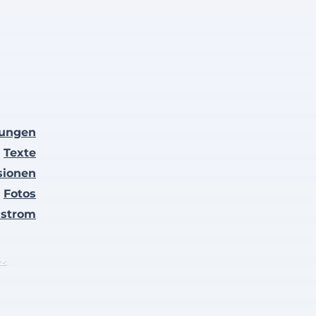
lungen
Texte
sionen
Fotos
nstrom
ts