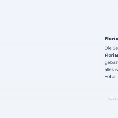
Flori
Die Se
Flori
gebast
alles 
Fotos
/slas