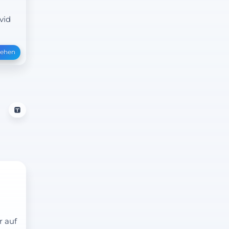
vid
sehen
r auf