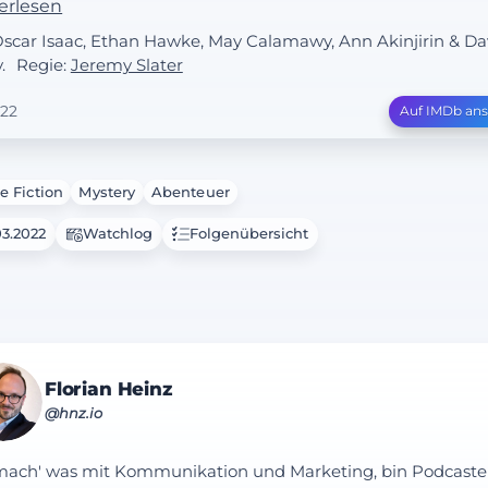
erlesen
 dem Söldner Marc Spector teilt. Dann tauchen dessen
Oscar Isaac, Ethan Hawke, May Calamawy, Ann Akinjirin & Da
nde in Stevens / Marcs Leben auf und während die
.
Regie:
Jeremy Slater
den ihre komplexen Identitäten miteinander
verhandeln und steuern müssen, finden sie sich
22
Auf IMDb an
itten der mächtigen Götter Ägyptens wieder.
e Fiction
Mystery
Abenteuer
03.2022
Watchlog
Folgenübersicht
Florian Heinz
@hnz.io
mach' was mit Kommunikation und Marketing, bin Podcaste