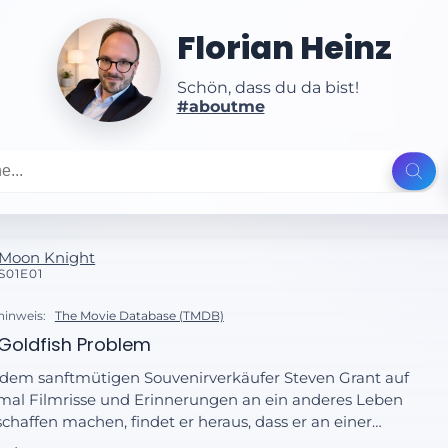
Florian Heinz
Schön, dass du da bist!
#aboutme
Moon Knight
S01E01
hinweis:
The Movie Database (TMDB)
Goldfish Problem
 dem sanftmütigen Souvenirverkäufer Steven Grant auf
mal Filmrisse und Erinnerungen an ein anderes Leben
schaffen machen, findet er heraus, dass er an einer
soziativen Identitätsstörung leidet, und seinen Körper