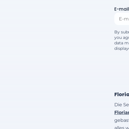
E-mail
By sub
you agr
data m
displa
Flori
Die Se
Flori
gebast
alles 