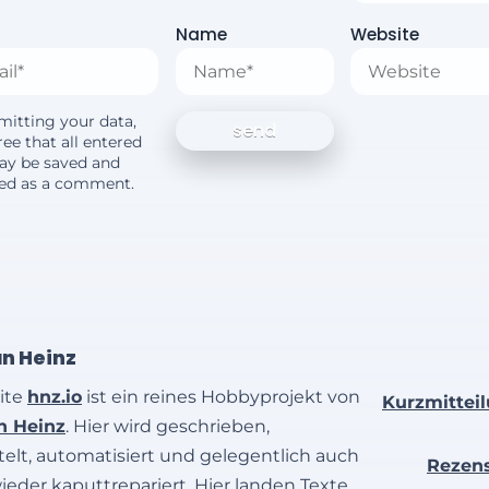
Name
Website
mitting your data,
ee that all entered
ay be saved and
yed as a comment.
an Heinz
ite
hnz.io
ist ein reines Hobbyprojekt von
Kurzmittei
an Heinz
. Hier wird geschrieben,
elt, automatisiert und gelegentlich auch
Rezen
wieder kaputtrepariert. Hier landen Texte,