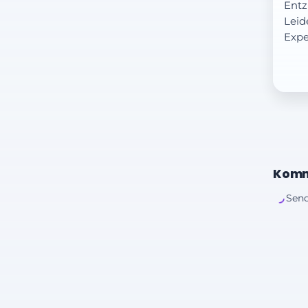
Entz
Leid
Expe
Komm
Send