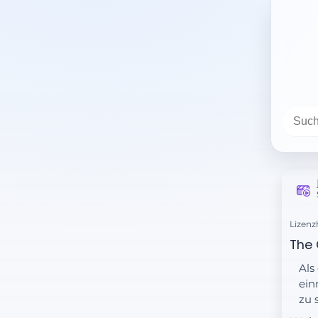
Lizenz
The 
Als
ein
zu 
dis