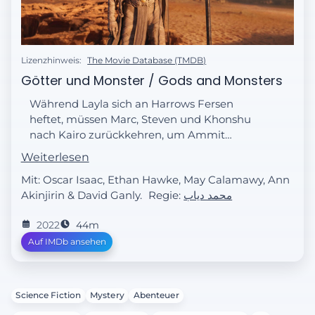
Lizenzhinweis:
The Movie Database (TMDB)
Götter und Monster / Gods and Monsters
Während Layla sich an Harrows Fersen
heftet, müssen Marc, Steven und Khonshu
nach Kairo zurückkehren, um Ammit
aufzuhalten, die abermals die Menschheit
Weiterlesen
bedroht.
Mit: Oscar Isaac, Ethan Hawke, May Calamawy, Ann
Akinjirin & David Ganly.
Regie:
محمد دياب
2022
44m
Auf IMDb ansehen
Science Fiction
Mystery
Abenteuer