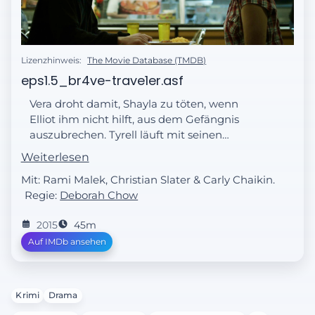
Lizenzhinweis:
The Movie Database (TMDB)
eps1.5_br4ve-trave1er.asf
Vera droht damit, Shayla zu töten, wenn
Elliot ihm nicht hilft, aus dem Gefängnis
auszubrechen. Tyrell läuft mit seinen
Ambitionen in der Firma auf, während
Weiterlesen
Angela sich dazu entschließt, Evil Corp über
Mit: Rami Malek, Christian Slater & Carly Chaikin.
den gerichtlichen Weg den Kampf
Regie:
Deborah Chow
anzusagen.
2015
45m
Auf IMDb ansehen
Krimi
Drama