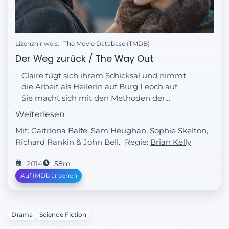
Lizenzhinweis:
The Movie Database (TMDB)
Der Weg zurück / The Way Out
Claire fügt sich ihrem Schicksal und nimmt
die Arbeit als Heilerin auf Burg Leoch auf.
Sie macht sich mit den Methoden der
Heilkunst des 17. Jahrhunderts vertraut und
Weiterlesen
verbindet diese mit ihrem modernen
Mit: Caitríona Balfe, Sam Heughan, Sophie Skelton,
Wissen über die Medizin. Dafür wird sie auf
Richard Rankin & John Bell.
Regie:
Brian Kelly
der Burg hoch angesehen...
2014
58m
Auf IMDb ansehen
Drama
Science Fiction