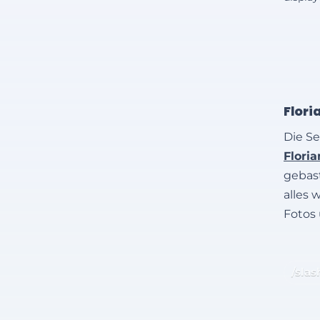
Flori
Die Se
Flori
gebast
alles 
Fotos
/slas