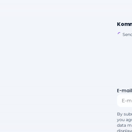
Komm
Send
E-mail
By sub
you agr
data m
displa