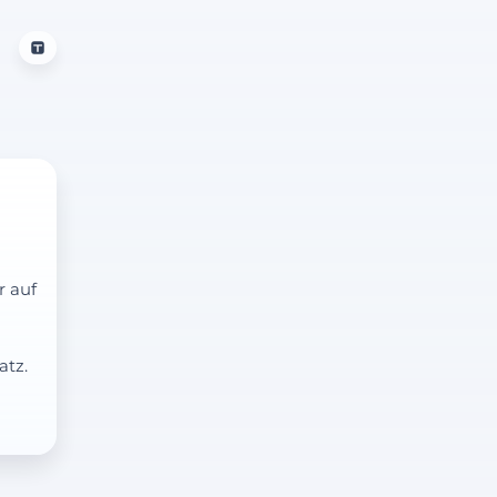
r auf
atz.