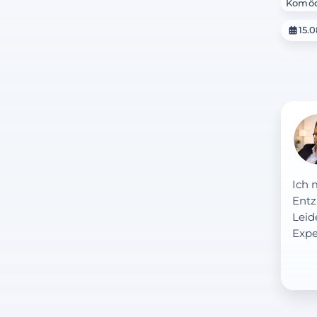
Komöd
15.
Ich 
Entz
Leid
Expe