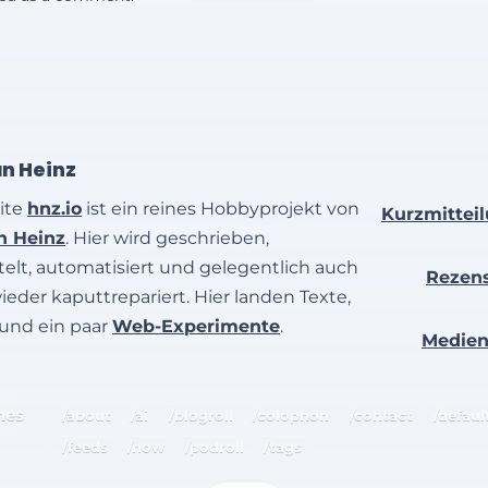
an Heinz
ite
hnz.io
ist ein reines Hobbyprojekt von
Kurzmittei
an Heinz
. Hier wird geschrieben,
elt, automatisiert und gelegentlich auch
Rezen
wieder kaputtrepariert. Hier landen Texte,
 und ein paar
Web-Experimente
.
Medie
hes
/about
/ai
/blogroll
/colophon
/contact
/defaul
/feeds
/now
/podroll
/tags