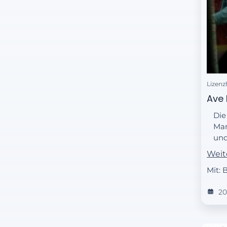
Lizenz
Ave 
Die
Mar
und
mus
Weit
– b
Mit: 
2