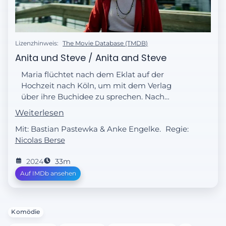
Lizenzhinweis:
The Movie Database (TMDB)
Anita und Steve / Anita and Steve
Maria flüchtet nach dem Eklat auf der
Hochzeit nach Köln, um mit dem Verlag
über ihre Buchidee zu sprechen. Nach
einem vielversprechenden Start läuft das
Weiterlesen
Gespräch allerdings völlig aus dem Ruder.
Mit: Bastian Pastewka & Anke Engelke.
Regie:
Nur wenige Straßen weiter verabschiedet
Nicolas Berse
Ralf seine Tochter Lily in ihr zukünftiges
Studentinnenleben. Ein schicksalhafter
2024
33m
Zufall?
Auf IMDb ansehen
Komödie