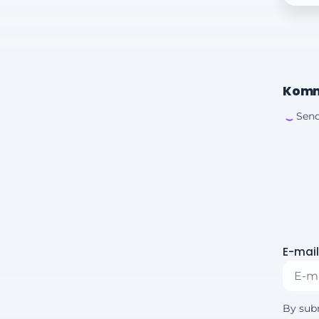
Komm
Send
E-mail
By sub