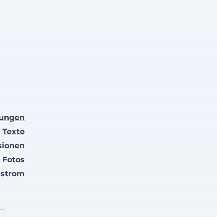
lungen
Texte
sionen
Fotos
nstrom
ts