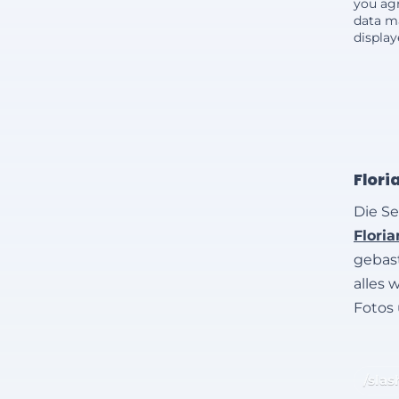
you agr
data m
displa
Flori
Die Se
Flori
gebast
alles 
Fotos
/slas