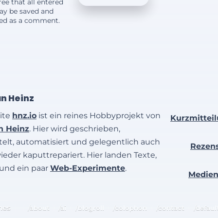
ee that all entered
ay be saved and
yed as a comment.
an Heinz
ite
hnz.io
ist ein reines Hobbyprojekt von
Kurzmittei
an Heinz
. Hier wird geschrieben,
elt, automatisiert und gelegentlich auch
Rezen
wieder kaputtrepariert. Hier landen Texte,
 und ein paar
Web-Experimente
.
Medie
hes
/about
/ai
/blogroll
/colophon
/contact
/defaul