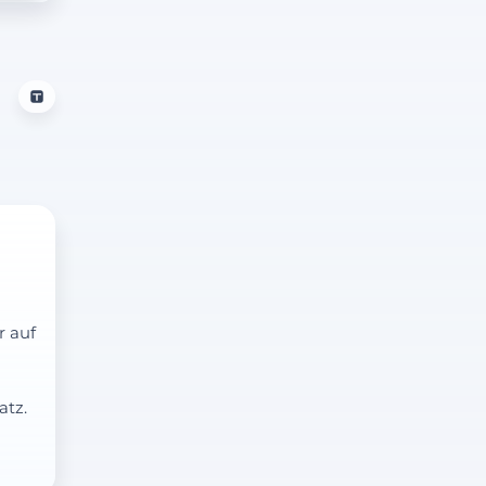
r auf
atz.