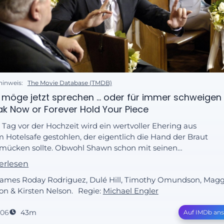
hinweis:
The Movie Database (TMDB)
möge jetzt sprechen ... oder für immer schweigen 
k Now or Forever Hold Your Piece
Tag vor der Hochzeit wird ein wertvoller Ehering aus
 Hotelsafe gestohlen, der eigentlich die Hand der Braut
mücken sollte. Obwohl Shawn schon mit seinen
ittlungen begonnen hat, besteht Detective Lassiter
erlesen
auf, den Diebstahl alleine aufzuklären. Doch Shawn hat
 James Roday Rodriguez, Dulé Hill, Timothy Omundson, Magg
on einen Plan...
n & Kirsten Nelson.
Regie:
Michael Engler
006
43m
Auf IMDb an