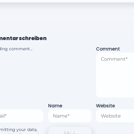
entar schreiben
Comment
ing comment...
Name
Website
mitting your data,