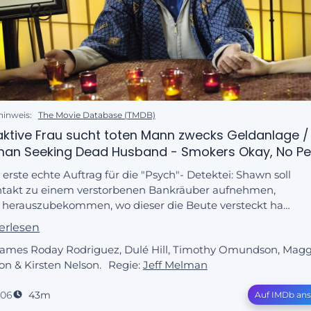
hinweis:
The Movie Database (TMDB)
aktive Frau sucht toten Mann zwecks Geldanlage /
an Seeking Dead Husband - Smokers Okay, No Pe
 erste echte Auftrag für die "Psych"- Detektei: Shawn soll
takt zu einem verstorbenen Bankräuber aufnehmen,
herauszubekommen, wo dieser die Beute versteckt hat.
ne "übernatürlichen" Fähigkeiten bringen die beiden
erlesen
rnasen auf die Fährte des Bankräubers...
 James Roday Rodriguez, Dulé Hill, Timothy Omundson, Magg
n & Kirsten Nelson.
Regie:
Jeff Melman
006
43m
Auf IMDb an