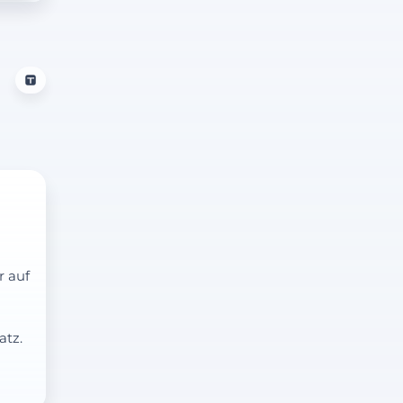
r auf
atz.