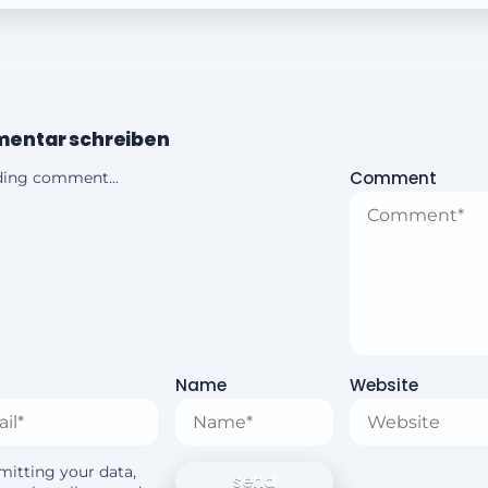
entar schreiben
Comment
ing comment...
Name
Website
mitting your data,