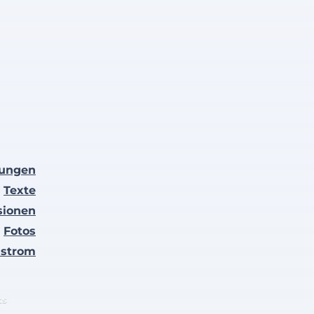
lungen
Texte
sionen
Fotos
nstrom
ts