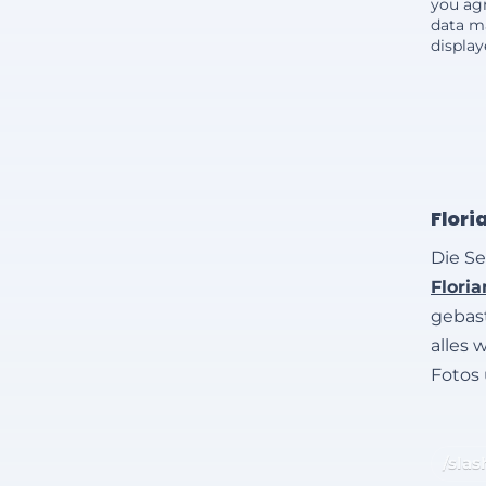
you agr
data m
displa
Flori
Die Se
Flori
gebast
alles 
Fotos
/slas