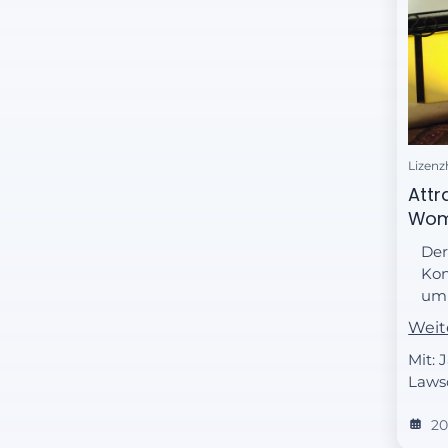
Lizenz
Attr
Wom
Der
Kon
um 
Sei
Weit
Spü
Mit:
Lawso
2