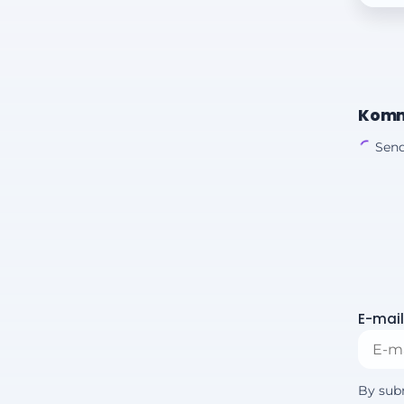
Komm
Send
E-mail
By sub