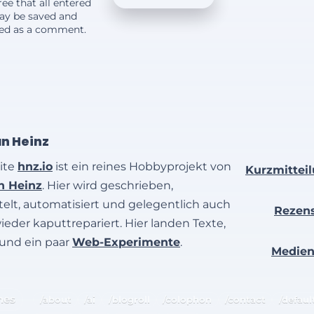
ee that all entered
ay be saved and
yed as a comment.
an Heinz
ite
hnz.io
ist ein reines Hobbyprojekt von
Kurzmittei
an Heinz
. Hier wird geschrieben,
elt, automatisiert und gelegentlich auch
Rezen
wieder kaputtrepariert. Hier landen Texte,
 und ein paar
Web-Experimente
.
Medie
hes
/about
/ai
/blogroll
/colophon
/contact
/defaul