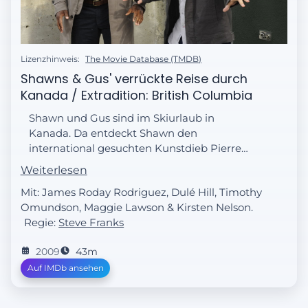
Lizenzhinweis:
The Movie Database (TMDB)
Shawns & Gus' verrückte Reise durch
Kanada / Extradition: British Columbia
Shawn und Gus sind im Skiurlaub in
Kanada. Da entdeckt Shawn den
international gesuchten Kunstdieb Pierre
Despereaux. Der ist allerdings so gerissen,
Weiterlesen
dass er noch nie an einem Tatort Spuren
Mit: James Roday Rodriguez, Dulé Hill, Timothy
hinterlassen hat, weshalb man noch nie
Omundson, Maggie Lawson & Kirsten Nelson.
Anklage...
Regie:
Steve Franks
2009
43m
Auf IMDb ansehen