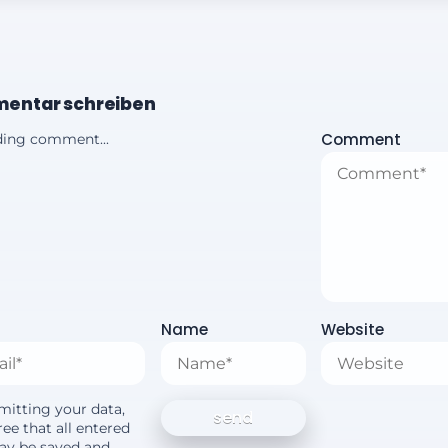
entar schreiben
Comment
ing comment...
Name
Website
mitting your data,
ee that all entered
ay be saved and