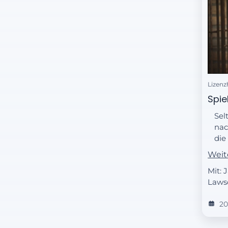
Lizenz
Spie
Sel
nac
die
ver
Weit
den
Mit:
Lawso
2