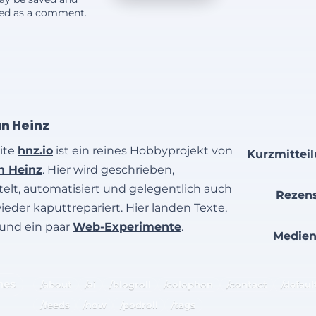
yed as a comment.
an Heinz
ite
hnz.io
ist ein reines Hobbyprojekt von
Kurzmittei
an Heinz
. Hier wird geschrieben,
elt, automatisiert und gelegentlich auch
Rezen
wieder kaputtrepariert. Hier landen Texte,
 und ein paar
Web-Experimente
.
Medie
hes
/about
/ai
/blogroll
/colophon
/contact
/defaul
/feeds
/now
/podroll
/tags