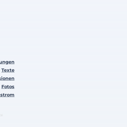
lungen
Texte
sionen
Fotos
nstrom
ts