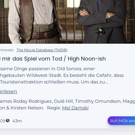
hinweis:
The Movie Database (TMDB)
l mir das Spiel vom Tod / High Noon-ish
tsame Dinge passieren in Old Sonora, einer
hgebauten Wildwest-Stadt. Es besteht die Gefahr, dass
 Touristenattraktion schließen muss. Um das zu
hindern, sollen Shawn und Gus rausfinden, wer hinter
erlesen
 Geschehnissen steckt.
 James Roday Rodriguez, Dulé Hill, Timothy Omundson, Magg
n & Kirsten Nelson.
Regie:
Mel Damski
009
43m
Auf IMDb an