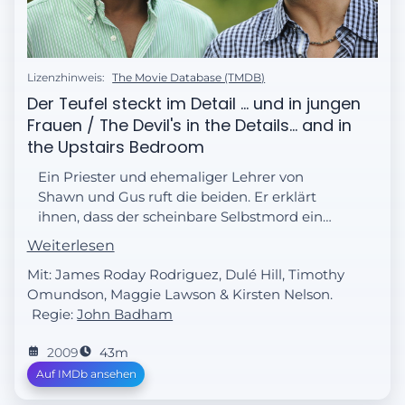
Lizenzhinweis:
The Movie Database (TMDB)
Der Teufel steckt im Detail ... und in jungen
Frauen / The Devil's in the Details... and in
the Upstairs Bedroom
Ein Priester und ehemaliger Lehrer von
Shawn und Gus ruft die beiden. Er erklärt
ihnen, dass der scheinbare Selbstmord einer
Studentin das Werk des Teufels war.
Weiterlesen
Mit: James Roday Rodriguez, Dulé Hill, Timothy
Omundson, Maggie Lawson & Kirsten Nelson.
Regie:
John Badham
2009
43m
Auf IMDb ansehen