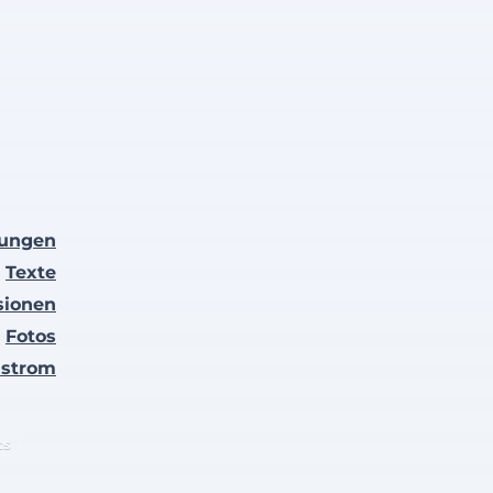
lungen
Texte
sionen
Fotos
nstrom
ts