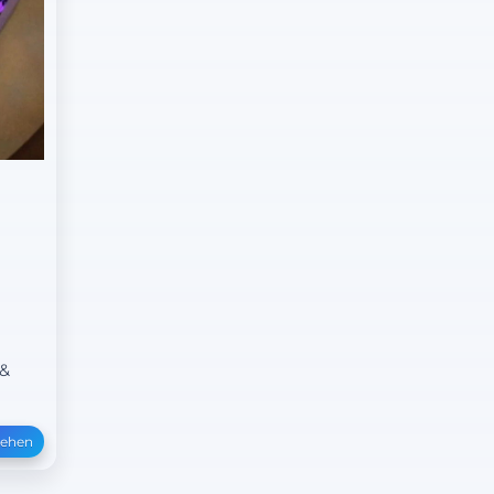
 &
sehen