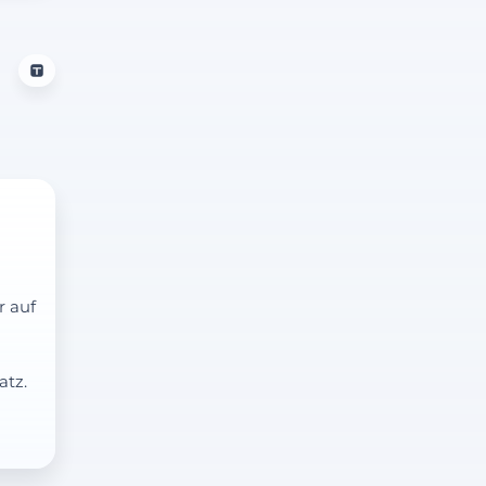
r auf
atz.