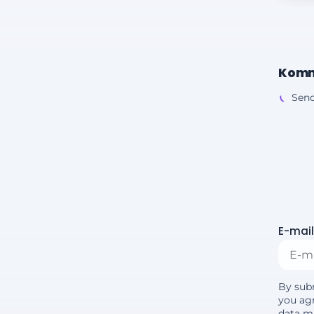
Komm
Send
E-mail
By sub
you agr
data m