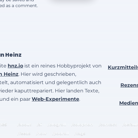
yed as a comment.
an Heinz
ite
hnz.io
ist ein reines Hobbyprojekt von
Kurzmittei
an Heinz
. Hier wird geschrieben,
elt, automatisiert und gelegentlich auch
Rezen
wieder kaputtrepariert. Hier landen Texte,
 und ein paar
Web-Experimente
.
Medie
hes
/about
/ai
/blogroll
/colophon
/contact
/defaul
/feeds
/now
/podroll
/tags