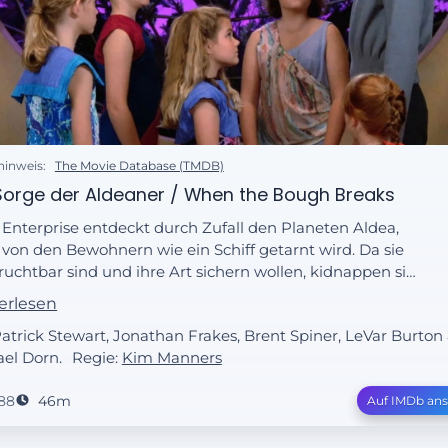
hinweis:
The Movie Database (TMDB)
Sorge der Aldeaner / When the Bough Breaks
 Enterprise entdeckt durch Zufall den Planeten Aldea,
 von den Bewohnern wie ein Schiff getarnt wird. Da sie
ruchtbar sind und ihre Art sichern wollen, kidnappen sie
en Teil der Enterprisekinder, darunter auch Wesley
erlesen
sher. Anfangs glauben sie ernsthaft, dass sie die Kinder
Patrick Stewart, Jonathan Frakes, Brent Spiner, LeVar Burton
fen könnten. Als dies aber nicht zum Erfolg führt,
el Dorn.
Regie:
Kim Manners
leudern sie die Enterprise drei Tagesreisen zurück in den
traum.
88
46m
Auf IMDb an