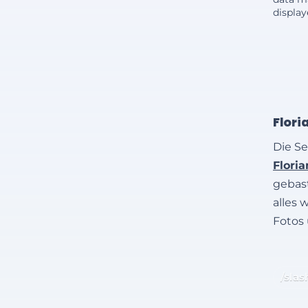
displa
Flori
Die Se
Flori
gebast
alles 
Fotos
/slas