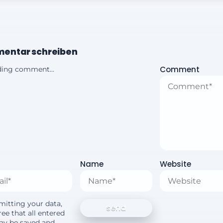
entar schreiben
Comment
ing comment...
Name
Website
mitting your data,
ee that all entered
ay be saved and