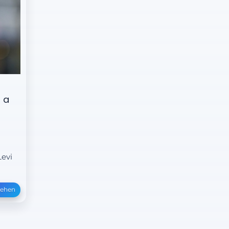
 a
Levi
sehen