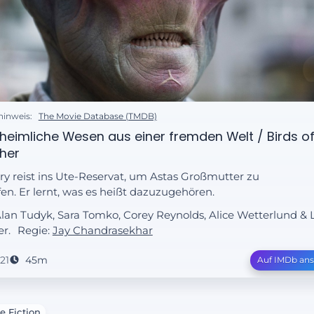
hinweis:
The Movie Database (TMDB)
heimliche Wesen aus einer fremden Welt / Birds of
her
ry reist ins Ute-Reservat, um Astas Großmutter zu
fen. Er lernt, was es heißt dazuzugehören.
Alan Tudyk, Sara Tomko, Corey Reynolds, Alice Wetterlund & 
er.
Regie:
Jay Chandrasekhar
21
45m
Auf IMDb an
e Fiction