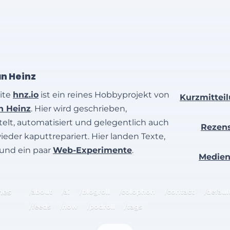
an Heinz
ite
hnz.io
ist ein reines Hobbyprojekt von
Kurzmittei
an Heinz
. Hier wird geschrieben,
elt, automatisiert und gelegentlich auch
Rezen
wieder kaputtrepariert. Hier landen Texte,
 und ein paar
Web-Experimente
.
Medie
hes
/about
/ai
/blogroll
/colophon
/contact
/defaul
/feeds
/now
/podroll
/tags