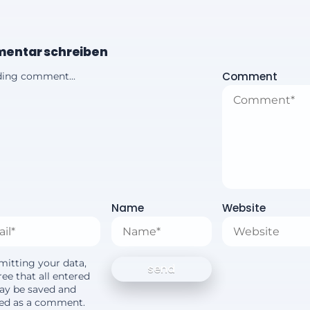
entar schreiben
Comment
ing comment...
Name
Website
mitting your data,
ee that all entered
ay be saved and
yed as a comment.