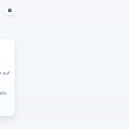
r auf
atz.