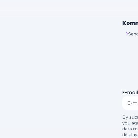
Komm
Send
E-mail
By sub
you agr
data m
displa