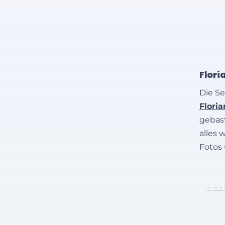
Flori
Die Se
Flori
gebast
alles 
Fotos
/slas