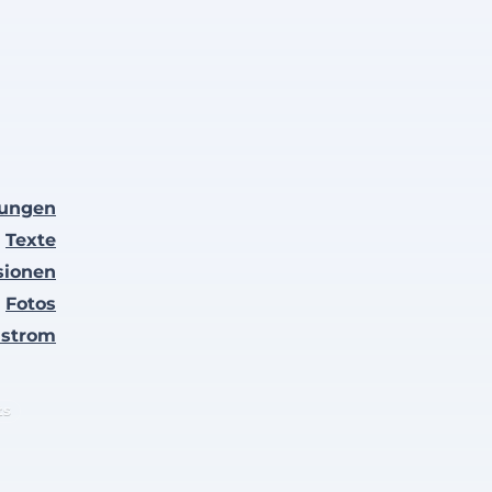
lungen
Texte
sionen
Fotos
nstrom
ts