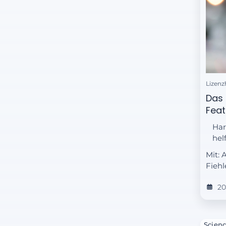
Lizenz
Das 
Feat
Har
hel
Mit: 
Fiehl
20
Scienc