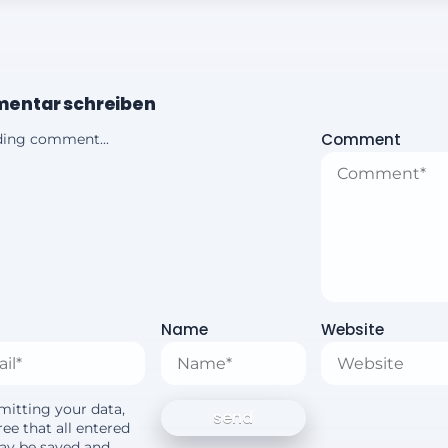
entar schreiben
Comment
ing comment...
Name
Website
mitting your data,
ee that all entered
ay be saved and