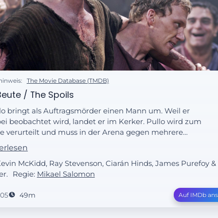
hinweis:
The Movie Database (TMDB)
Beute / The Spoils
lo bringt als Auftragsmörder einen Mann um. Weil er
ei beobachtet wird, landet er im Kerker. Pullo wird zum
e verurteilt und muss in der Arena gegen mehrere
diatoren um sein Leben kämpfen. Caesar will Brutus als
erlesen
tthalter nach Makedonien schicken. Brutus erkennt, dass
Kevin McKidd, Ray Stevenson, Ciarán Hinds, James Purefoy & 
sar ihm nicht mehr vertraut und ihn von Rom
er.
Regie:
Mikael Salomon
nhalten möchte. Er beschließt, gemeinsam mit Cassius
en Caesar vorzugehen. (Text: Premiere)
005
49m
Auf IMDb an