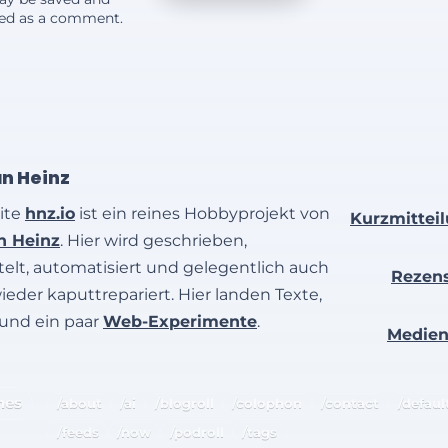
yed as a comment.
an Heinz
ite
hnz.io
ist ein reines Hobbyprojekt von
Kurzmittei
an Heinz
. Hier wird geschrieben,
elt, automatisiert und gelegentlich auch
Rezen
wieder kaputtrepariert. Hier landen Texte,
 und ein paar
Web-Experimente
.
Medie
hes
/about
/ai
/blogroll
/colophon
/contact
/defaul
/feeds
/now
/podroll
/tags