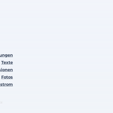
lungen
Texte
sionen
Fotos
nstrom
ts