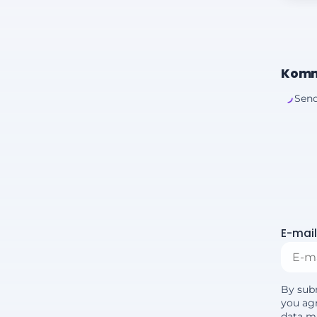
Komm
Send
E-mail
By sub
you agr
data m