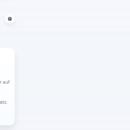
r auf
atz.