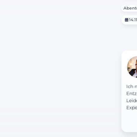
Abent
14.1
Ich 
Entz
Leid
Expe