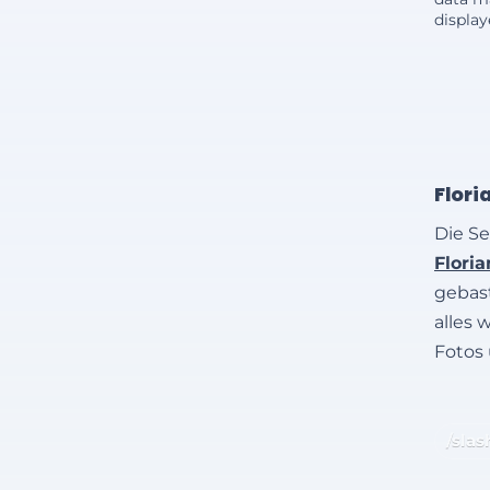
displa
Flori
Die Se
Flori
gebast
alles 
Fotos
/slas