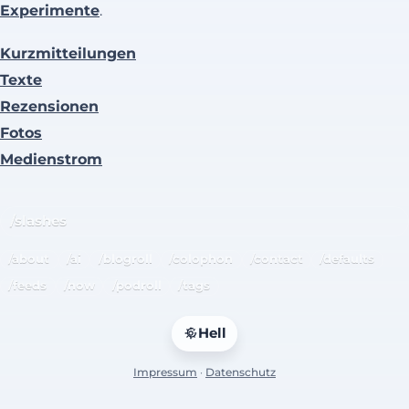
Experimente
.
Kurzmitteilungen
Texte
Rezensionen
Fotos
Medienstrom
/slashes
/about
/ai
/blogroll
/colophon
/contact
/defaults
/feeds
/now
/podroll
/tags
Hell
Impressum
·
Datenschutz