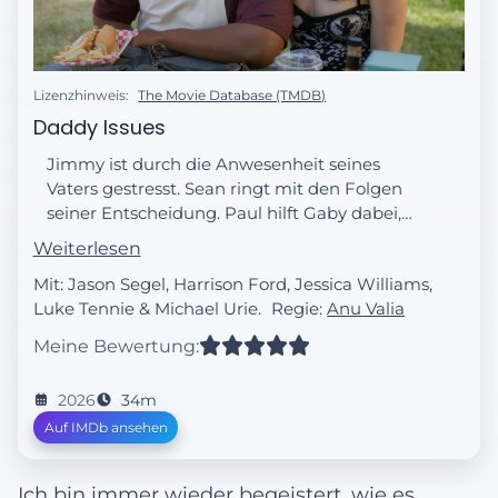
Lizenzhinweis:
The Movie Database (TMDB)
Daddy Issues
Jimmy ist durch die Anwesenheit seines
Vaters gestresst. Sean ringt mit den Folgen
seiner Entscheidung. Paul hilft Gaby dabei,
etwas Neues zu beginnen.
Weiterlesen
Mit: Jason Segel, Harrison Ford, Jessica Williams,
Luke Tennie & Michael Urie.
Regie:
Anu Valia
Meine Bewertung:
2026
34m
Auf IMDb ansehen
Ich bin immer wieder begeistert, wie es