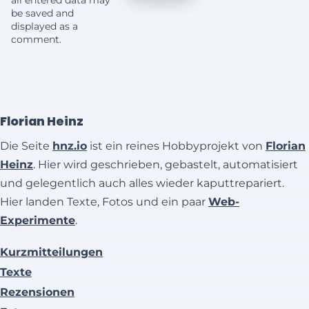
all entered data may
be saved and
displayed as a
comment.
Florian Heinz
Die Seite
hnz.io
ist ein reines Hobbyprojekt von
Florian
Heinz
. Hier wird geschrieben, gebastelt, automatisiert
und gelegentlich auch alles wieder kaputtrepariert.
Hier landen Texte, Fotos und ein paar
Web-
Experimente
.
Kurzmitteilungen
Texte
Rezensionen