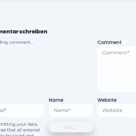
entar schreiben
Comment
ing comment...
Name
Website
mitting your data,
ee that all entered
ay be saved and