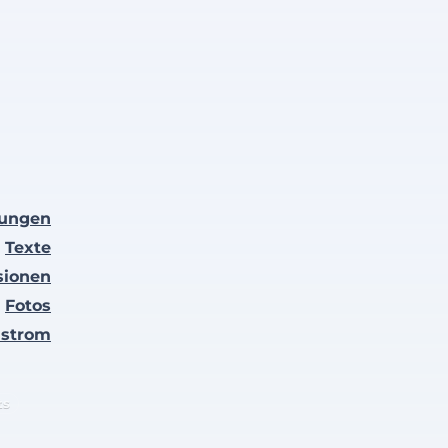
lungen
Texte
sionen
Fotos
nstrom
ts