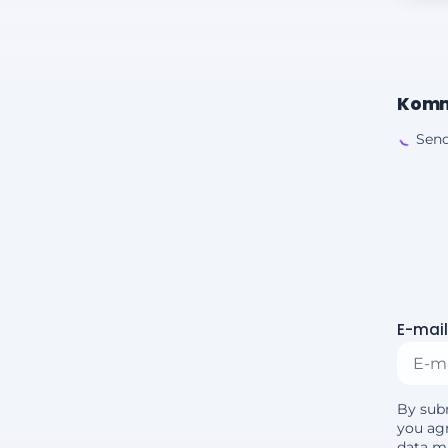
Komm
Send
E-mail
By sub
you agr
data m