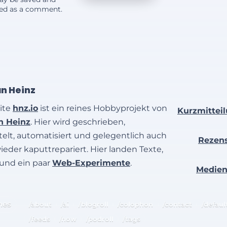
yed as a comment.
an Heinz
ite
hnz.io
ist ein reines Hobbyprojekt von
Kurzmittei
an Heinz
. Hier wird geschrieben,
elt, automatisiert und gelegentlich auch
Rezen
wieder kaputtrepariert. Hier landen Texte,
 und ein paar
Web-Experimente
.
Medie
hes
/about
/ai
/blogroll
/colophon
/contact
/defaul
/feeds
/now
/podroll
/tags