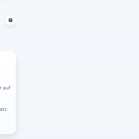
r auf
atz.