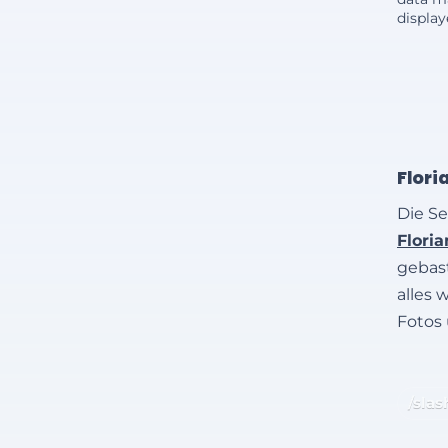
displa
Flori
Die Se
Flori
gebast
alles 
Fotos
/slas