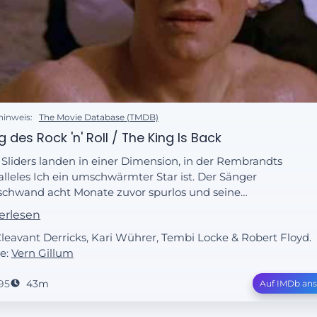
hinweis:
The Movie Database (TMDB)
g des Rock 'n' Roll / The King Is Back
 Sliders landen in einer Dimension, in der Rembrandts
alleles Ich ein umschwärmter Star ist. Der Sänger
schwand acht Monate zuvor spurlos und seine
einbare Rückkehr löst unter den Fans
erlesen
eisterungsstürme aus. Nur der Imitator Crying Prince ist
Cleavant Derricks, Kari Wührer, Tembi Locke & Robert Floyd.
hst verärgert und entführt Rembrandt kurzerhand, um
e:
Vern Gillum
bst wieder im Mittelpunkt zu stehen.
95
43m
Auf IMDb an