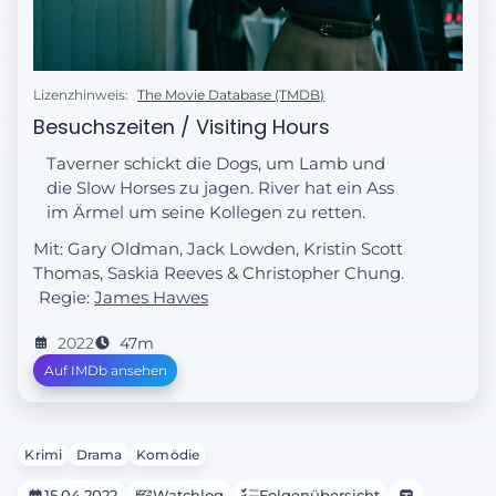
Lizenzhinweis:
The Movie Database (TMDB)
Besuchszeiten / Visiting Hours
Taverner schickt die Dogs, um Lamb und
die Slow Horses zu jagen. River hat ein Ass
im Ärmel um seine Kollegen zu retten.
Mit: Gary Oldman, Jack Lowden, Kristin Scott
Thomas, Saskia Reeves & Christopher Chung.
Regie:
James Hawes
2022
47m
Auf IMDb ansehen
Krimi
Drama
Komödie
15.04.2022
Watchlog
Folgenübersicht