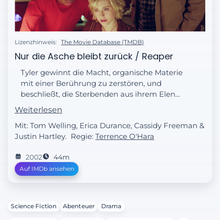
Lizenzhinweis:
The Movie Database (TMDB)
Nur die Asche bleibt zurück / Reaper
Tyler gewinnt die Macht, organische Materie
mit einer Berührung zu zerstören, und
beschließt, die Sterbenden aus ihrem Elend
zu erlösen... und Whitneys Vater ist sein
Weiterlesen
nächstes Ziel. In der Zwischenzeit streiten
Mit: Tom Welling, Erica Durance, Cassidy Freeman &
Lionel und Lex über Lionels steigenden
Justin Hartley.
Regie:
Terrence O'Hara
Erfolg in Smallville.
2002
44m
Auf IMDb ansehen
Science Fiction
Abenteuer
Drama