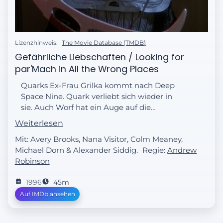
Lizenzhinweis:
The Movie Database (TMDB)
Gefährliche Liebschaften / Looking for
par'Mach in All the Wrong Places
Quarks Ex-Frau Grilka kommt nach Deep
Space Nine. Quark verliebt sich wieder in
sie. Auch Worf hat ein Auge auf die
Klingonin geworfen. Da wird Quark von
Weiterlesen
Grilkas Leibwächter Thopok zum Kampf
Mit: Avery Brooks, Nana Visitor, Colm Meaney,
herausgefordert. Worf und Dax wollen ihm
Michael Dorn & Alexander Siddig.
Regie:
Andrew
helfen.
Robinson
1996
45m
Auf IMDb ansehen