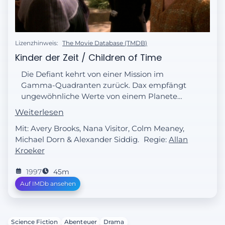
Lizenzhinweis:
The Movie Database (TMDB)
Kinder der Zeit / Children of Time
Die Defiant kehrt von einer Mission im
Gamma-Quadranten zurück. Dax empfängt
ungewöhnliche Werte von einem Planeten
und überredet Sisko zu einem Abstecher.
Weiterlesen
Sie treffen auf eine kleine Kolonie. Die
Mit: Avery Brooks, Nana Visitor, Colm Meaney,
Kolonisten behaupten, die Nachkommen
Michael Dorn & Alexander Siddig.
Regie:
Allan
der Defiant-Crew zu sein.
Kroeker
1997
45m
Auf IMDb ansehen
Science Fiction
Abenteuer
Drama