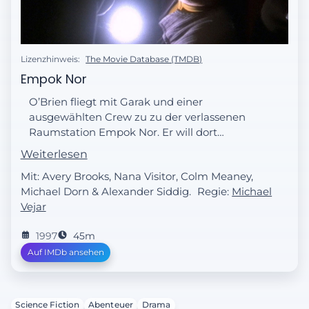
Lizenzhinweis:
The Movie Database (TMDB)
Empok Nor
O’Brien fliegt mit Garak und einer
ausgewählten Crew zu zu der verlassenen
Raumstation Empok Nor. Er will dort
Ersatzteile beschaffen. Auf der Station
Weiterlesen
passieren schreckliche Dinge: Ein
Mit: Avery Brooks, Nana Visitor, Colm Meaney,
Crewmitglied nach dem anderen wird
Michael Dorn & Alexander Siddig.
Regie:
Michael
ermordet.
Vejar
1997
45m
Auf IMDb ansehen
Science Fiction
Abenteuer
Drama