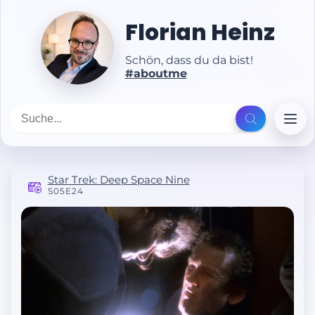
Florian Heinz
Schön, dass du da bist!
#aboutme
Star Trek: Deep Space Nine
S05E24