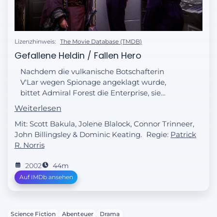
Lizenzhinweis:
The Movie Database (TMDB)
Gefallene Heldin / Fallen Hero
Nachdem die vulkanische Botschafterin
V'Lar wegen Spionage angeklagt wurde,
bittet Admiral Forest die Enterprise, sie
zurück nach Vulkan zu bringen. Nach dem
Weiterlesen
Angriff einer korrupten außerirdischen
Mit: Scott Bakula, Jolene Blalock, Connor Trinneer,
Spezies verweigert V'Lar jede Auskunft über
John Billingsley & Dominic Keating.
Regie:
Patrick
die Motive der Angreifer. Als die Enterprise
R. Norris
erneut von weiteren feindlich gesinnten
außerirdischen Schiffen angegriffen wird,
2002
44m
gerät die gesamte Crew in höchste
Auf IMDb ansehen
Lebensgefahr. Nach einem Gespräch mit
der Botschafterin bittet T'Pol Archer zum
allerersten Mal um Hilfe.
Science Fiction
Abenteuer
Drama