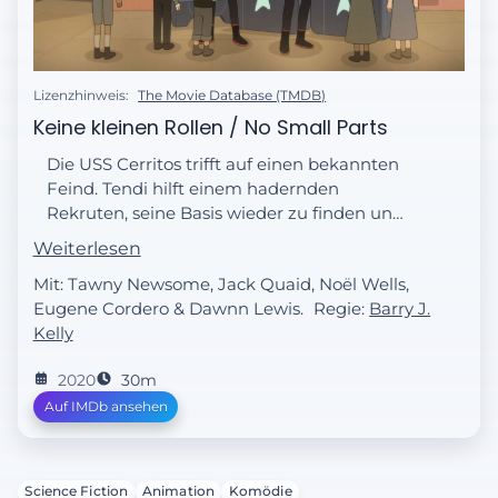
Lizenzhinweis:
The Movie Database (TMDB)
Keine kleinen Rollen / No Small Parts
Die USS Cerritos trifft auf einen bekannten
Feind. Tendi hilft einem hadernden
Rekruten, seine Basis wieder zu finden und
Boimler kommt derweil hinter das
Weiterlesen
Geheimnis von Mariner.
Mit: Tawny Newsome, Jack Quaid, Noël Wells,
Eugene Cordero & Dawnn Lewis.
Regie:
Barry J.
Kelly
2020
30m
Auf IMDb ansehen
Science Fiction
Animation
Komödie