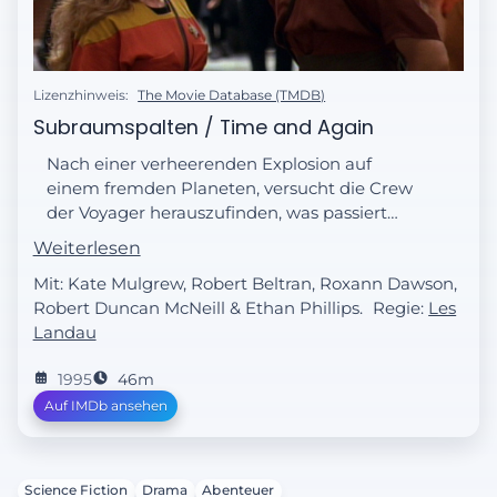
Lizenzhinweis:
The Movie Database (TMDB)
Subraumspalten / Time and Again
Nach einer verheerenden Explosion auf
einem fremden Planeten, versucht die Crew
der Voyager herauszufinden, was passiert
ist. Während Janeway und Paris auf der
Weiterlesen
Oberfläche sind, werden diese versehentlich
Mit: Kate Mulgrew, Robert Beltran, Roxann Dawson,
einen Tag in die Vergangenheit
Robert Duncan McNeill & Ethan Phillips.
Regie:
Les
zurückversetzt.
Landau
1995
46m
Auf IMDb ansehen
Science Fiction
Drama
Abenteuer