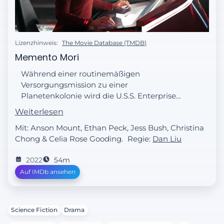
Lizenzhinweis:
The Movie Database (TMDB)
Memento Mori
Während einer routinemäßigen
Versorgungsmission zu einer
Planetenkolonie wird die U.S.S. Enterprise
von einem unbekannten Schiff angegriffen.
Weiterlesen
Pike setzt seine ganze taktische Erfahrung
Mit: Anson Mount, Ethan Peck, Jess Bush, Christina
ein, um sich der Krise zu stellen. Lt.
Chong & Celia Rose Gooding.
Regie:
Dan Liu
Noonien-Singh warnt ihn jedoch, dass der
Feind nicht mit konventionellen Mitteln der
2022
54m
Sternenflotte bekämpft werden kann.
Auf IMDb ansehen
Uhura befindet sich derweil innerhalb ihrer
Ausbildungsrotation unter Hemmers
Fittiche, als sie sich plötzlich
unvorhersehbaren Herausforderungen
Science Fiction
Drama
stellen muss.