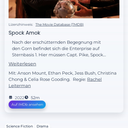
Lizenzhinweis:
The Movie Database (TMDB)
Spock Amok
Nach der erschütternden Begegnung mit
den Gorn befindet sich die Enterprise auf
Sternbasis 1. Hier müssen Capt. Pike, Spock
und Admiral April hochbrisante,
Weiterlesen
diplomatischen Gespräche mit den
Mit: Anson Mount, Ethan Peck, Jess Bush, Christina
R'ongovianern führen. Ebenso kommt
Chong & Celia Rose Gooding.
Regie:
Rachel
Spocks Verlobte T'Pring auf das Schiff.
Leiterman
Number One und La'an erfahren von einem
Spiel namens Enterprise-Bingo. Der Doc
2022
52m
geht angeln und Nurse Chapel muss sich
Auf IMDb ansehen
über ihre Beziehung mit Lt. Dever
klarwerden, den sie auf der Basis
wiedersieht.
Science Fiction
Drama