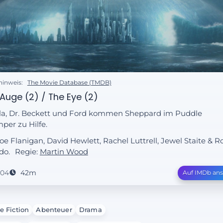
hinweis:
The Movie Database (TMDB)
Auge (2) / The Eye (2)
la, Dr. Beckett und Ford kommen Sheppard im Puddle
per zu Hilfe.
Joe Flanigan, David Hewlett, Rachel Luttrell, Jewel Staite & R
do.
Regie:
Martin Wood
004
42m
Auf IMDb an
e Fiction
Abenteuer
Drama