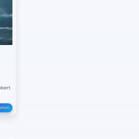
obert
sehen