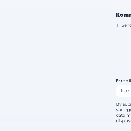
Komm
Send
E-mail
By sub
you agr
data m
displa