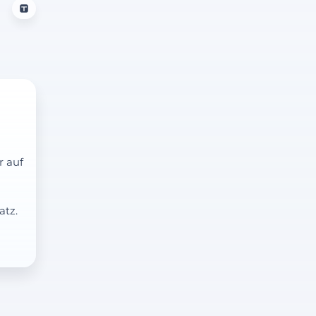
r auf
atz.