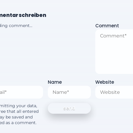
entar schreiben
Comment
ing comment...
Name
Website
mitting your data,
ee that all entered
ay be saved and
yed as a comment.