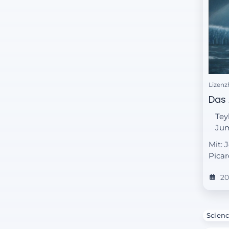
Lizenz
Das 
Tey
Jum
Mit: 
Picar
2
Scienc