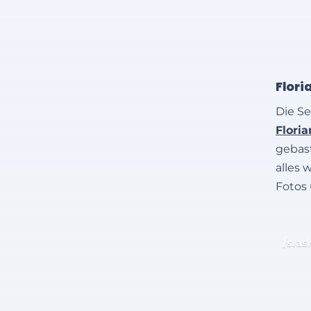
Flori
Die Se
Flori
gebast
alles 
Fotos
/slas