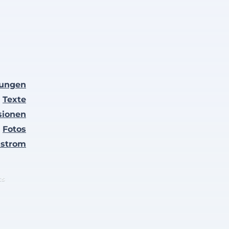
lungen
Texte
sionen
Fotos
nstrom
ts