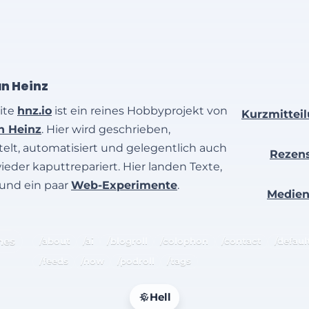
an Heinz
ite
hnz.io
ist ein reines Hobbyprojekt von
Kurzmittei
an Heinz
. Hier wird geschrieben,
elt, automatisiert und gelegentlich auch
Rezen
wieder kaputtrepariert. Hier landen Texte,
 und ein paar
Web-Experimente
.
Medie
hes
/about
/ai
/blogroll
/colophon
/contact
/defaul
/feeds
/now
/podroll
/tags
Hell