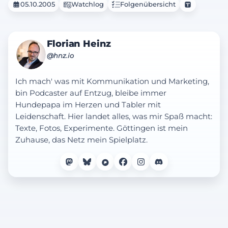
Absturzes ums Leben gekommen sind.
05.10.2005
Watchlog
Folgenübersicht
Florian Heinz
@hnz.io
Ich mach' was mit Kommunikation und Marketing,
bin Podcaster auf Entzug, bleibe immer
Hundepapa im Herzen und Tabler mit
Leidenschaft. Hier landet alles, was mir Spaß macht:
Texte, Fotos, Experimente. Göttingen ist mein
Zuhause, das Netz mein Spielplatz.