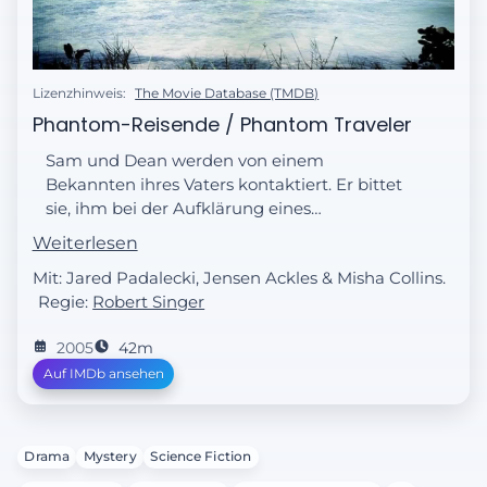
Lizenzhinweis:
The Movie Database (TMDB)
Phantom-Reisende / Phantom Traveler
Sam und Dean werden von einem
Bekannten ihres Vaters kontaktiert. Er bittet
sie, ihm bei der Aufklärung eines
mysteriösen Flugzeugabsturzes behilflich
Weiterlesen
zu sein. Wie sich herausstellt, gibt es
Mit: Jared Padalecki, Jensen Ackles & Misha Collins.
Überlebende des Unglücks. Sam und Dean
Regie:
Robert Singer
suchen nach Erklärungen und befragen
Augenzeugen. Nachdem der Pilot des
2005
42m
Unglückfluges bei einem zweiten
Auf IMDb ansehen
Flugzeugabsturz ums Leben kommt, wird
den beiden klar, dass sie es hier wohl mit
einem mysteriösen Wesen zu tun haben.
Scheinbar tötet es so lange, bis auch die
Drama
Mystery
Science Fiction
restlichen Überlebenden des ersten