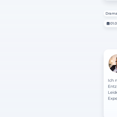
Dram
01.
Ich 
Entz
Leid
Expe