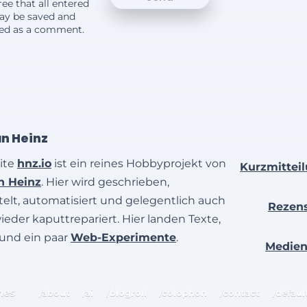
ee that all entered
ay be saved and
yed as a comment.
an Heinz
ite
hnz.io
ist ein reines Hobbyprojekt von
Kurzmittei
an Heinz
. Hier wird geschrieben,
elt, automatisiert und gelegentlich auch
Rezen
wieder kaputtrepariert. Hier landen Texte,
 und ein paar
Web-Experimente
.
Medie
hes
/about
/ai
/blogroll
/colophon
/contact
/defaul