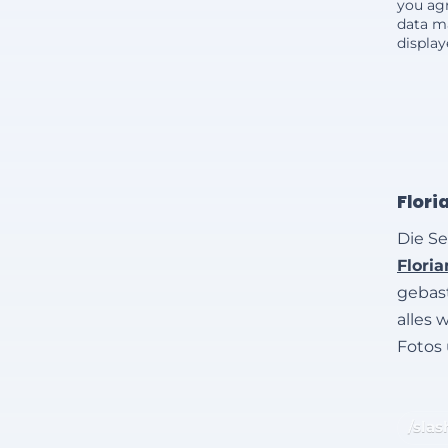
you agr
data m
displa
Flori
Die Se
Flori
gebast
alles 
Fotos
/slas