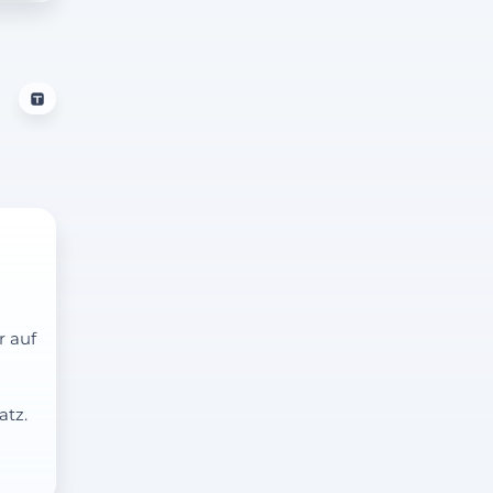
r auf
atz.