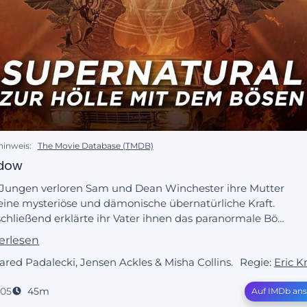
hinweis:
The Movie Database (TMDB)
dow
 Jungen verloren Sam und Dean Winchester ihre Mutter
eine mysteriöse und dämonische übernatürliche Kraft.
chließend erklärte ihr Vater ihnen das paranormale Böse
, das in den dunklen Ecken und auf den Nebenstraßen
erlesen
rikas lebt und wie man es tötet. Jetzt durchqueren die
Jared Padalecki, Jensen Ackles & Misha Collins.
Regie:
Eric K
chester-Brüder das Land und bekämpfen jede Art von
rnatürlicher Bedrohung, die ihnen auf dem Weg
005
45m
Auf IMDb an
egnet.