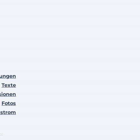
lungen
Texte
sionen
Fotos
nstrom
ts