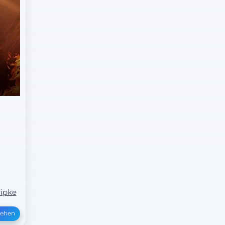
ripke
sehen