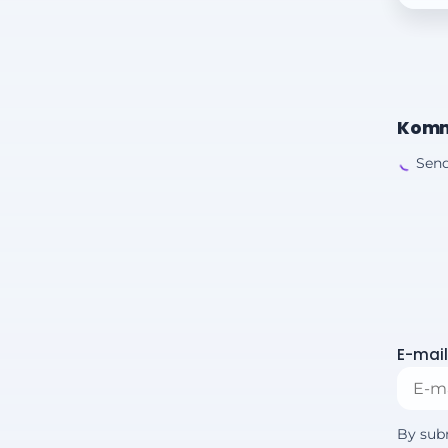
Komm
Send
E-mail
By sub