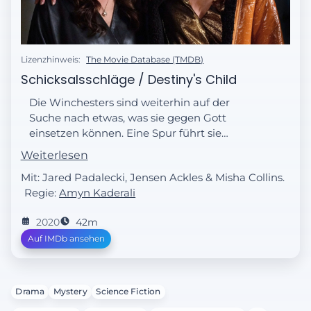
Lizenzhinweis:
The Movie Database (TMDB)
Schicksalsschläge / Destiny's Child
Die Winchesters sind weiterhin auf der
Suche nach etwas, was sie gegen Gott
einsetzen können. Eine Spur führt sie
ausgerechnet zu Jo und zu einem
Weiterlesen
Geheimnis, das möglicherweise einst mit
Mit: Jared Padalecki, Jensen Ackles & Misha Collins.
Ruby gestorben ist. Castiel bittet Jack um
Regie:
Amyn Kaderali
einen außerordentlichen Gefallen.
2020
42m
Auf IMDb ansehen
Drama
Mystery
Science Fiction