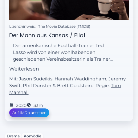
Lizenzhinweis:
The Movie Database (TMDB)
Der Mann aus Kansas / Pilot
Der amerikanische Football-Trainer Ted
Lasso wird von einer wohlhabenden
geschiedenen Vereinsbesitzerin als Trainer
der englischen Fußballmannschaft AFC
Weiterlesen
Richmond engagiert.
Mit: Jason Sudeikis, Hannah Waddingham, Jeremy
Swift, Phil Dunster & Brett Goldstein.
Regie:
Tom
Marshall
2020
33m
Auf IMDb ansehen
Drama
Komödie