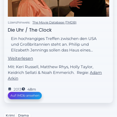
Lizenzhinweis:
The Movie Database (TMDB)
Die Uhr / The Clock
Ein hochrangiges Treffen zwischen den USA
und Großbritannien steht an. Philip und
Elizabeth Jennings sollen das Haus eines
der Teilnehmer verwanzen, um die
Weiterlesen
Gesprächsinhalte mitzuhören. Ein
Mit: Keri Russell, Matthew Rhys, Holly Taylor,
gefährlicher Auftrag, der die Tarnung der
Keidrich Sellati & Noah Emmerich.
Regie:
Adam
beiden auffliegen lassen könnte. Trotzdem
Arkin
entscheiden sie sich dagegen, den Befehl zu
missachten und zu den Amerikanern
2013
48m
überzulaufen. Unterdessen kommt der
Auf IMDb ansehen
neue Nachbar Stan, ein FBI-Agent, zu
einem Besuch. Rein freundschaftlich?
Krimi
Drama