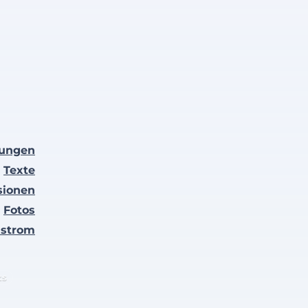
lungen
Texte
sionen
Fotos
nstrom
ts