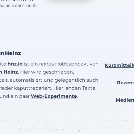
yed as a comment.
an Heinz
ite
hnz.io
ist ein reines Hobbyprojekt von
Kurzmittei
an Heinz
. Hier wird geschrieben,
elt, automatisiert und gelegentlich auch
Rezen
wieder kaputtrepariert. Hier landen Texte,
 und ein paar
Web-Experimente
.
Medie
hes
/about
/ai
/blogroll
/colophon
/contact
/defaul
/feeds
/now
/podroll
/tags