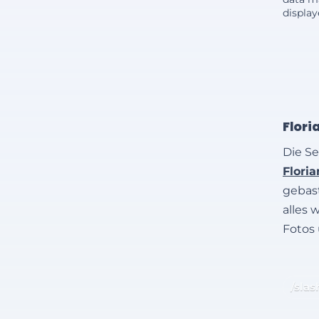
displa
Flori
Die Se
Flori
gebast
alles 
Fotos
/slas