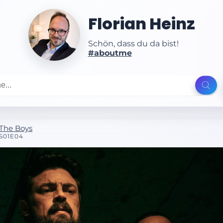
Florian Heinz
Schön, dass du da bist!
#aboutme
The Boys
S01E04