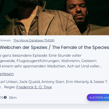
hinweis:
The Movie Database (TMDB)
Weibchen der Spezies / The Female of the Specie
e ganz besondere Episode: Eine Stunde voller
geweide, Flugzeugentführungen, Wahnsinn, Geistern
 einem sehr spannenden Weibchen. Ach so! Und voller
z… Sowohl im übertragenen als auch im Splatter-Sinne.
erlesen
Karl Urban, Jack Quaid, Antony Starr, Erin Moriarty & Jessie T.
.
Regie:
Frederick E. O. Toye
19
56m
Auf IMDb an