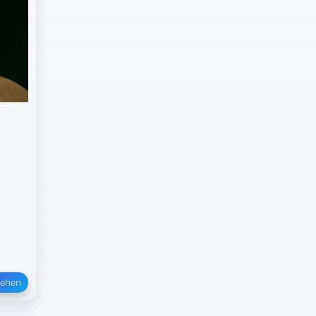
s
sehen