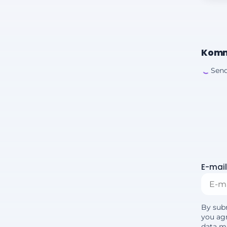
Komm
Send
E-mail
By sub
you agr
data m