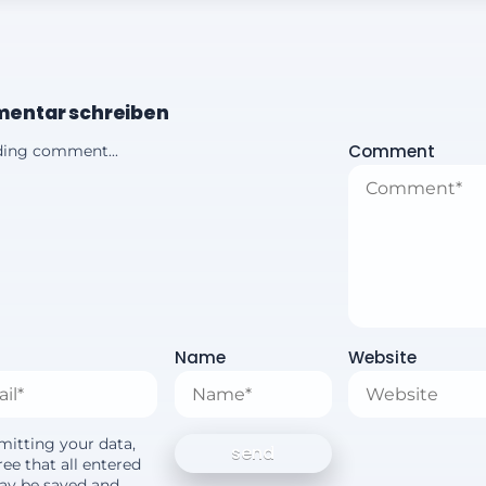
entar schreiben
Comment
ing comment...
Name
Website
mitting your data,
ee that all entered
ay be saved and