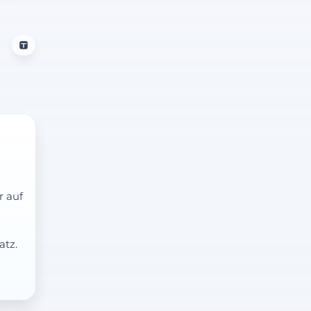
r auf
atz.