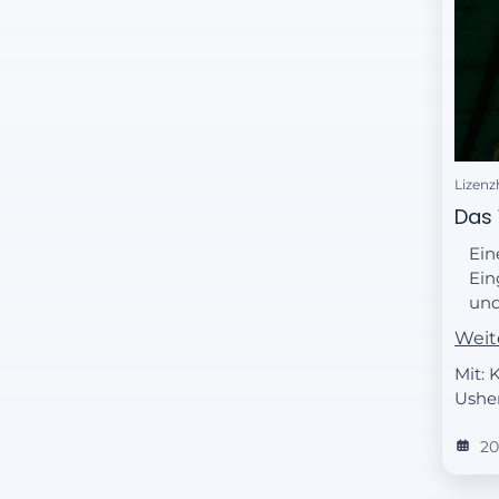
Lizenz
Das 
Ein
Ein
und
Her
Weit
Mit: 
Usher
20