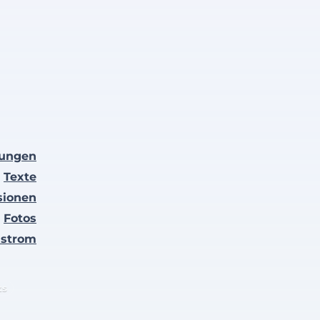
lungen
Texte
sionen
Fotos
nstrom
ts