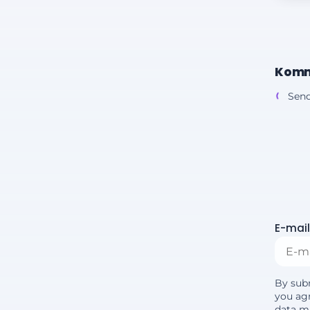
Komm
Send
E-mail
By sub
you agr
data m