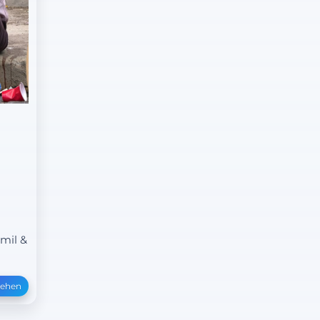
amil &
sehen