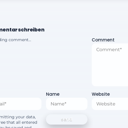
entar schreiben
Comment
ing comment...
Name
Website
mitting your data,
ee that all entered
ay be saved and