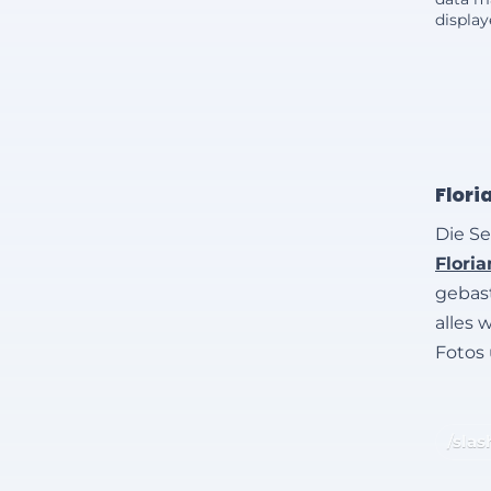
displa
Flori
Die Se
Flori
gebast
alles 
Fotos
/slas