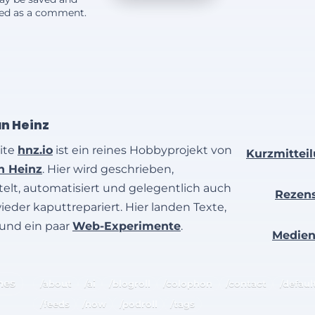
yed as a comment.
an Heinz
ite
hnz.io
ist ein reines Hobbyprojekt von
Kurzmittei
an Heinz
. Hier wird geschrieben,
elt, automatisiert und gelegentlich auch
Rezen
wieder kaputtrepariert. Hier landen Texte,
 und ein paar
Web-Experimente
.
Medie
hes
/about
/ai
/blogroll
/colophon
/contact
/defaul
/feeds
/now
/podroll
/tags