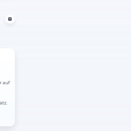
r auf
atz.