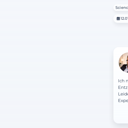
Scienc
12.0
Ich 
Entz
Leid
Expe