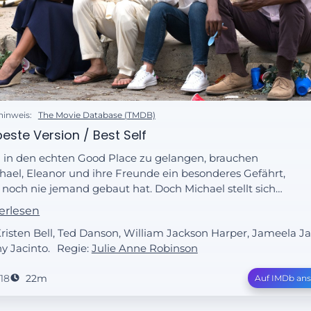
hinweis:
The Movie Database (TMDB)
beste Version / Best Self
in den echten Good Place zu gelangen, brauchen
hael, Eleanor und ihre Freunde ein besonderes Gefährt,
 noch nie jemand gebaut hat. Doch Michael stellt sich
 Herausforderung – und tatsächlich funktioniert seine
erlesen
struktion. Einen Haken hat die ganze Sache allerdings:
Kristen Bell, Ted Danson, William Jackson Harper, Jameela J
 Zutritt zu dem Fluchtfahrzeug ist an bestimmte
y Jacinto.
Regie:
Julie Anne Robinson
ingungen geknüpft. Und das ist nicht einmal das größte
blem …
18
22m
Auf IMDb an