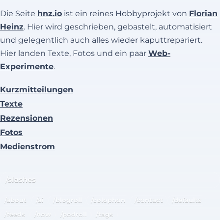
Die Seite
hnz.io
ist ein reines Hobbyprojekt von
Florian
Heinz
. Hier wird geschrieben, gebastelt, automatisiert
und gelegentlich auch alles wieder kaputtrepariert.
Hier landen Texte, Fotos und ein paar
Web-
Experimente
.
Kurzmitteilungen
Texte
Rezensionen
Fotos
Medienstrom
/slashes
/about
/ai
/blogroll
/colophon
/contact
/defaults
/feeds
/now
/podroll
/tags