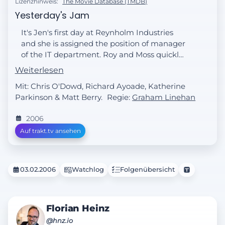
Lizenzhinweis:
The Movie Database (TMDB)
Yesterday's Jam
It's Jen's first day at Reynholm Industries
and she is assigned the position of manager
of the IT department. Roy and Moss quickly
find out that she has absolutely no
Weiterlesen
knowledge of computers whatsoever.
Mit: Chris O'Dowd, Richard Ayoade, Katherine
Parkinson & Matt Berry.
Regie:
Graham Linehan
2006
Auf trakt.tv ansehen
03.02.2006
Watchlog
Folgenübersicht
Florian Heinz
@hnz.io