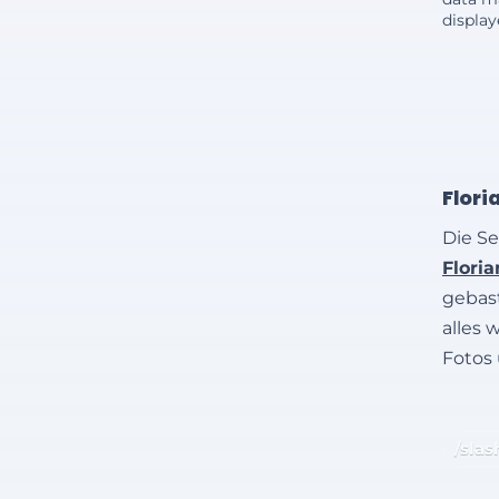
displa
Flori
Die Se
Flori
gebast
alles 
Fotos
/slas