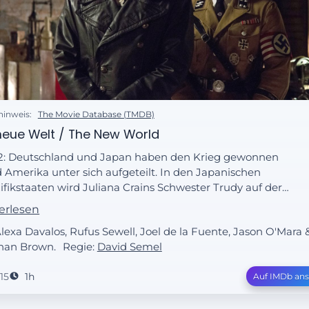
hinweis:
The Movie Database (TMDB)
neue Welt / The New World
2: Deutschland und Japan haben den Krieg gewonnen
 Amerika unter sich aufgeteilt. In den Japanischen
ifikstaaten wird Juliana Crains Schwester Trudy auf der
aße erschossen, kurz nachdem sie ihr eine mysteriöse
erlesen
mrolle übergeben hat. Währenddessen schließt sich im
Alexa Davalos, Rufus Sewell, Joel de la Fuente, Jason O'Mara 
ßdeutschen Reich an der Ostküste der junge Joe Blake
nan Brown.
Regie:
David Semel
 Widerstand an.
15
1h
Auf IMDb an