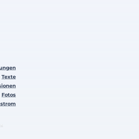
lungen
Texte
sionen
Fotos
nstrom
ts