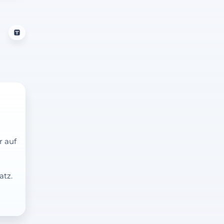
r auf
atz.