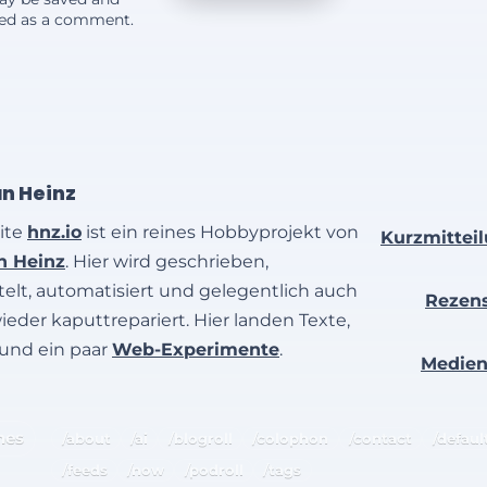
yed as a comment.
an Heinz
ite
hnz.io
ist ein reines Hobbyprojekt von
Kurzmittei
an Heinz
. Hier wird geschrieben,
elt, automatisiert und gelegentlich auch
Rezen
wieder kaputtrepariert. Hier landen Texte,
 und ein paar
Web-Experimente
.
Medie
hes
/about
/ai
/blogroll
/colophon
/contact
/defaul
/feeds
/now
/podroll
/tags