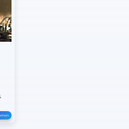
&
sehen