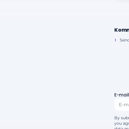
Komm
Send
E-mail
By sub
you agr
data m