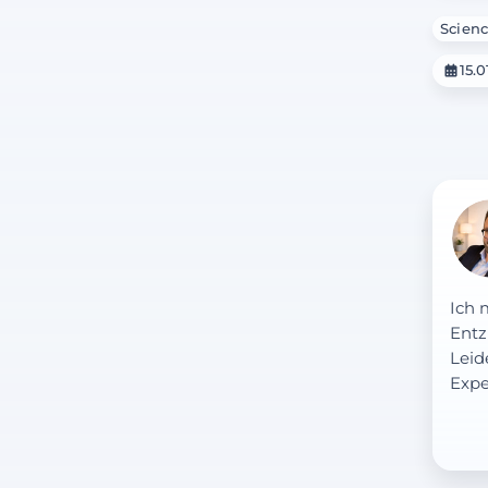
Scienc
15.0
Ich 
Entz
Leid
Expe