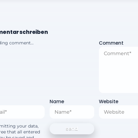
entar schreiben
Comment
ing comment...
Name
Website
mitting your data,
ee that all entered
ay be saved and