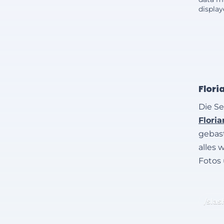
displa
Flori
Die Se
Flori
gebast
alles 
Fotos
/slas