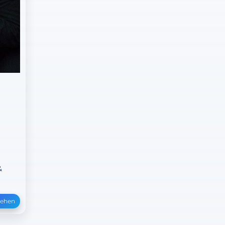
&
sehen