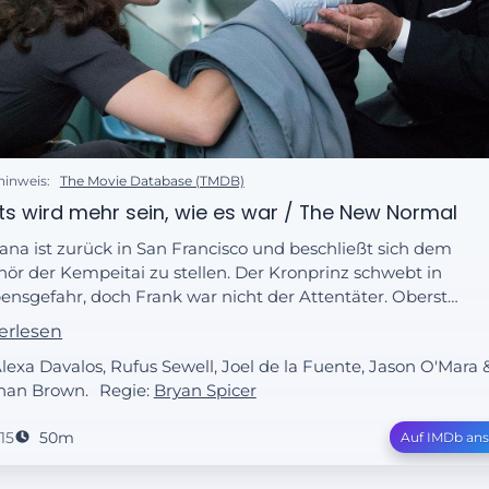
hinweis:
The Movie Database (TMDB)
ts wird mehr sein, wie es war / The New Normal
iana ist zurück in San Francisco und beschließt sich dem
hör der Kempeitai zu stellen. Der Kronprinz schwebt in
ensgefahr, doch Frank war nicht der Attentäter. Oberst
ener gelingt es, mit Hilfe von Tagomi aus seinem Arrest
erlesen
entkommen und seine Dokumente doch noch zu
Alexa Davalos, Rufus Sewell, Joel de la Fuente, Jason O'Mara 
rgeben, doch seine Tarnung fliegt auf.
nan Brown.
Regie:
Bryan Spicer
15
50m
Auf IMDb an