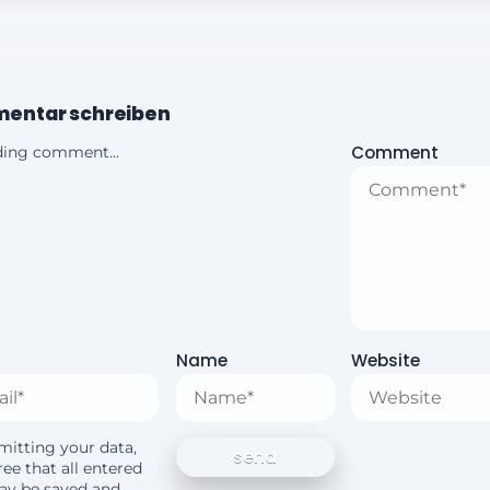
entar schreiben
Comment
ing comment...
Name
Website
mitting your data,
ee that all entered
ay be saved and