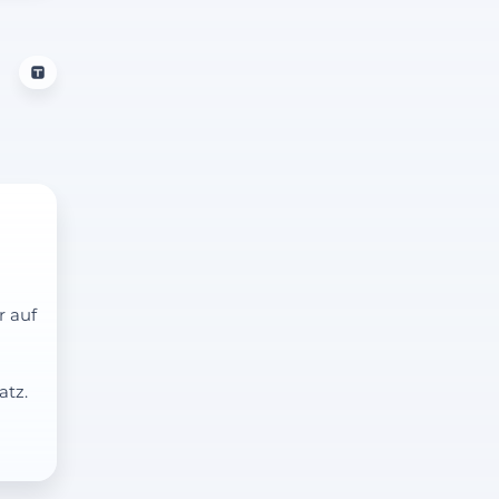
r auf
atz.