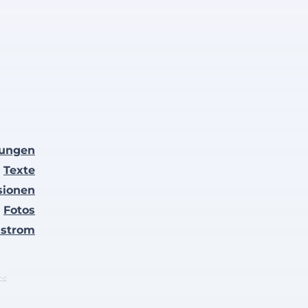
lungen
Texte
sionen
Fotos
nstrom
ts