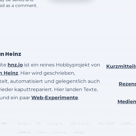
yed as a comment.
an Heinz
ite
hnz.io
ist ein reines Hobbyprojekt von
Kurzmittei
an Heinz
. Hier wird geschrieben,
elt, automatisiert und gelegentlich auch
Rezen
wieder kaputtrepariert. Hier landen Texte,
 und ein paar
Web-Experimente
.
Medie
hes
/about
/ai
/blogroll
/colophon
/contact
/defaul
/feeds
/now
/podroll
/tags