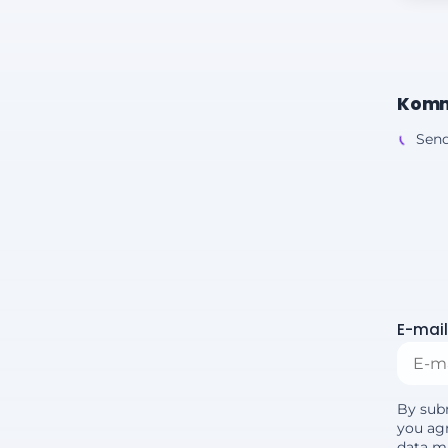
Komm
Send
E-mail
By sub
you agr
data m