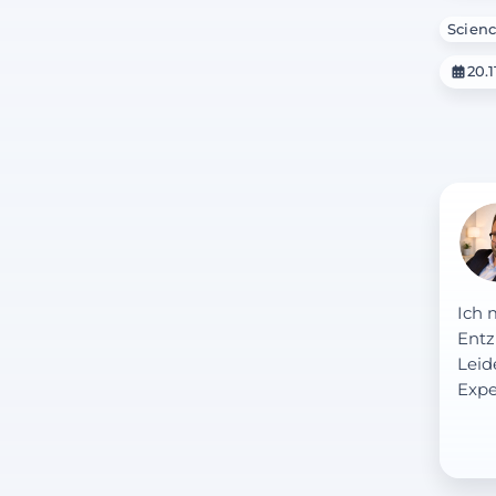
Scienc
20.1
Ich 
Entz
Leid
Expe