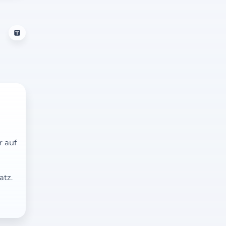
r auf
atz.