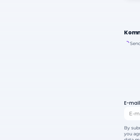
Komm
Send
E-mail
By sub
you agr
data m