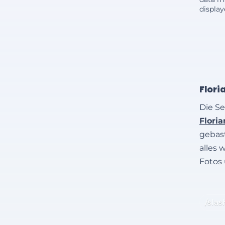
displa
Flori
Die Se
Flori
gebast
alles 
Fotos
/slas