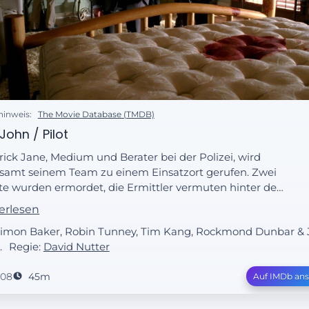
hinweis:
The Movie Database (TMDB)
John / Pilot
rick Jane, Medium und Berater bei der Polizei, wird
samt seinem Team zu einem Einsatzort gerufen. Zwei
te wurden ermordet, die Ermittler vermuten hinter dem
d den Serienkiller Red John, der bereits zwölf Frauen
erlesen
 ähnliche Weise ermordete und danach einen Smiley
 Simon Baker, Robin Tunney, Tim Kang, Rockmond Dunbar & 
 Blut an die Wand gemalt hat. Doch Patrick glaubt an
.
Regie:
David Nutter
en Nachahmer… Und nach und nach kommen auch
kle Verbindungen von Red John und dem ehemaligen
008
45m
Auf IMDb an
Medium Patrick ans Tageslicht.