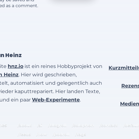
yed as a comment.
an Heinz
ite
hnz.io
ist ein reines Hobbyprojekt von
Kurzmittei
an Heinz
. Hier wird geschrieben,
elt, automatisiert und gelegentlich auch
Rezen
wieder kaputtrepariert. Hier landen Texte,
 und ein paar
Web-Experimente
.
Medie
hes
/about
/ai
/blogroll
/colophon
/contact
/defaul
/feeds
/now
/podroll
/tags