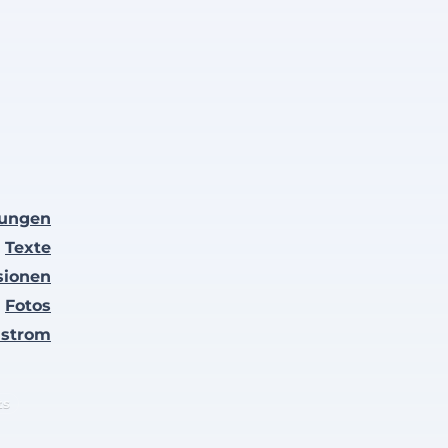
lungen
Texte
sionen
Fotos
nstrom
ts