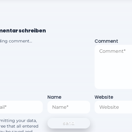
entar schreiben
Comment
ing comment...
Name
Website
mitting your data,
ee that all entered
ay be saved and