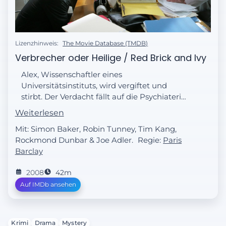
Lizenzhinweis:
The Movie Database (TMDB)
Verbrecher oder Heilige / Red Brick and Ivy
Alex, Wissenschaftler eines
Universitätsinstituts, wird vergiftet und
stirbt. Der Verdacht fällt auf die Psychiaterin
Sophie Miller, eine Mitarbeiterin des
Weiterlesen
Instituts, die mit Alex ein Verhältnis hatte.
Mit: Simon Baker, Robin Tunney, Tim Kang,
Nach Recherchen deckt Patrick Jane auf,
Rockmond Dunbar & Joe Adler.
Regie:
Paris
dass das Vorzeigeprojekt des Instituts ein
Barclay
großer Betrug ist und mit dem Aufdecken
des Falles die Karriere von Sophie auf dem
2008
42m
Spiel steht. Patrick entwirft ein raffiniertes
Auf IMDb ansehen
Komplott, um herauszufinden, wer der
Mörder ist…
Krimi
Drama
Mystery