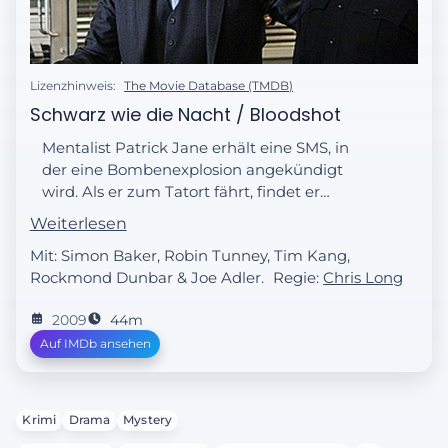
Lizenzhinweis:
The Movie Database (TMDB)
Schwarz wie die Nacht / Bloodshot
Mentalist Patrick Jane erhält eine SMS, in
der eine Bombenexplosion angekündigt
wird. Als er zum Tatort fährt, findet er
James Medina, der an einer Bombe fest
Weiterlesen
gekettet ist. Auf Medinas Stirn kann Patrick
Mit: Simon Baker, Robin Tunney, Tim Kang,
gerade noch die Botschaft lesen, dass er der
Rockmond Dunbar & Joe Adler.
Regie:
Chris Long
nächste sei. Durch das Trauma erblindet
Patrick und so kann er nicht sehen, wem
2009
44m
ihn Grace vorstellt. Doch was hat Grace’
Auf IMDb ansehen
neuer Freund mit den Morddrohungen zu
tun?
Krimi
Drama
Mystery