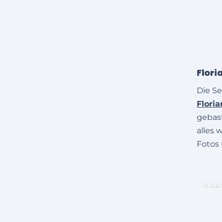
Flori
Die Se
Flori
gebast
alles 
Fotos
/slas