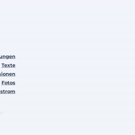
lungen
Texte
sionen
Fotos
nstrom
ts