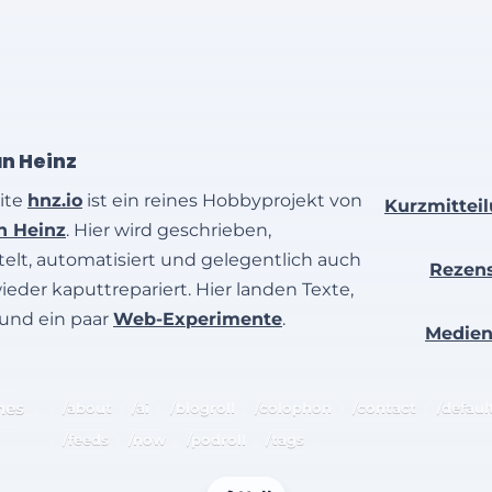
an Heinz
ite
hnz.io
ist ein reines Hobbyprojekt von
Kurzmittei
an Heinz
. Hier wird geschrieben,
elt, automatisiert und gelegentlich auch
Rezen
wieder kaputtrepariert. Hier landen Texte,
 und ein paar
Web-Experimente
.
Medie
hes
/about
/ai
/blogroll
/colophon
/contact
/defaul
/feeds
/now
/podroll
/tags