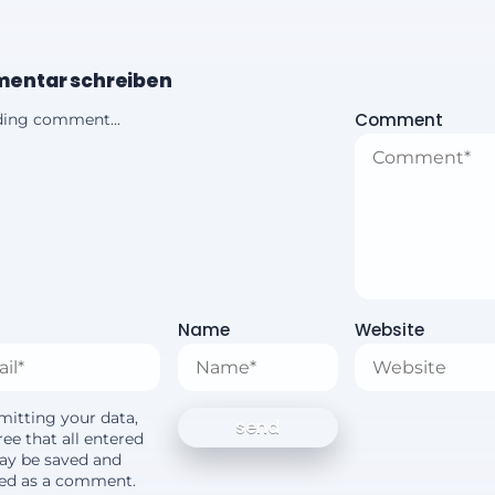
entar schreiben
Comment
ing comment...
Name
Website
mitting your data,
ee that all entered
ay be saved and
yed as a comment.