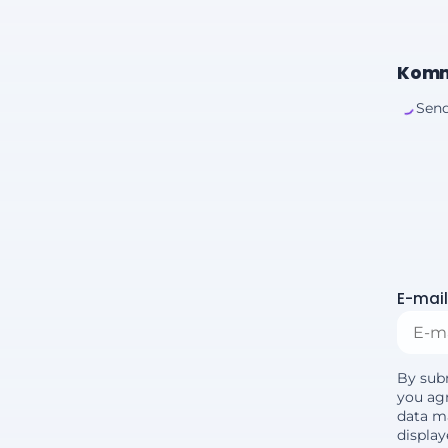
Komm
Send
E-mail
By sub
you agr
data m
displa