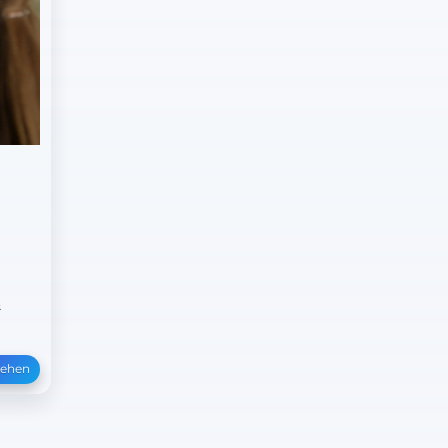
&
sehen