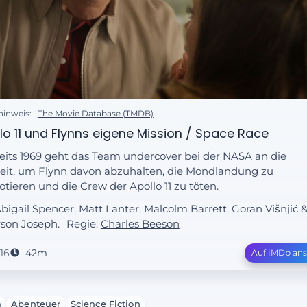
hinweis:
The Movie Database (TMDB)
lo 11 und Flynns eigene Mission / Space Race
eits 1969 geht das Team undercover bei der NASA an die
eit, um Flynn davon abzuhalten, die Mondlandung zu
otieren und die Crew der Apollo 11 zu töten.
Abigail Spencer, Matt Lanter, Malcolm Barrett, Goran Višnjić 
son Joseph.
Regie:
Charles Beeson
16
42m
Auf IMDb an
a
Abenteuer
Science Fiction