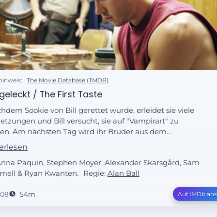
hinweis:
The Movie Database (TMDB)
 geleckt / The First Taste
hdem Sookie von Bill gerettet wurde, erleidet sie viele
letzungen und Bill versucht, sie auf "Vampirart" zu
ten. Am nächsten Tag wird ihr Bruder aus dem
izeigewahrsam entlassen und die Leichen von Sookies
erlesen
reifern werden gefunden. Später an diesem Tag
Anna Paquin, Stephen Moyer, Alexander Skarsgård, Sam
ucht Bill Sookies Familie und wird nicht gerade
mell & Ryan Kwanten.
Regie:
Alan Ball
undlich empfangen.
008
54m
Auf IMDb an