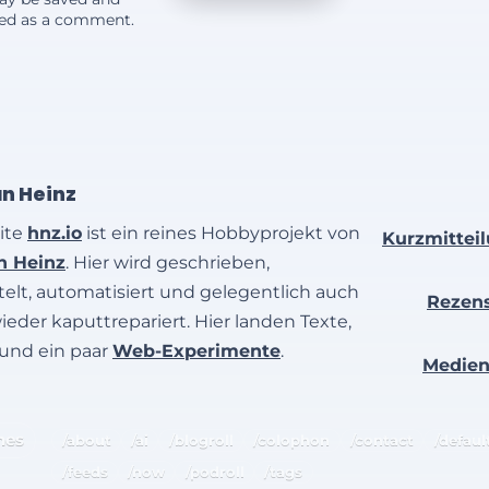
yed as a comment.
an Heinz
ite
hnz.io
ist ein reines Hobbyprojekt von
Kurzmittei
an Heinz
. Hier wird geschrieben,
elt, automatisiert und gelegentlich auch
Rezen
wieder kaputtrepariert. Hier landen Texte,
 und ein paar
Web-Experimente
.
Medie
hes
/about
/ai
/blogroll
/colophon
/contact
/defaul
/feeds
/now
/podroll
/tags