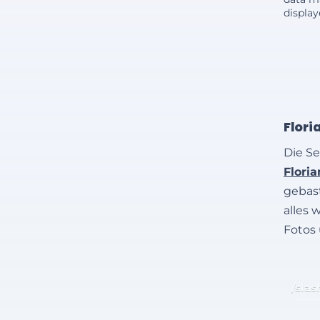
displa
Flori
Die Se
Flori
gebast
alles 
Fotos
/slas