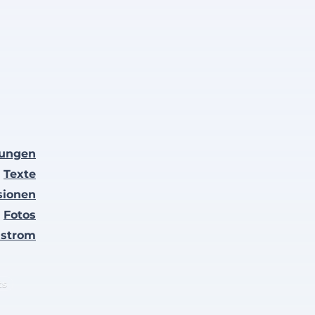
lungen
Texte
sionen
Fotos
nstrom
ts