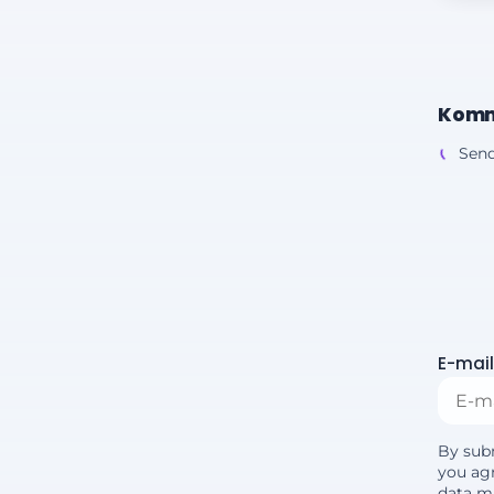
Komm
Send
E-mail
By sub
you agr
data m