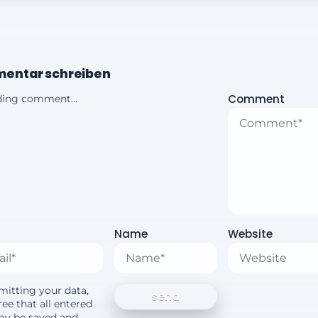
entar schreiben
Comment
ing comment...
Name
Website
mitting your data,
ee that all entered
ay be saved and