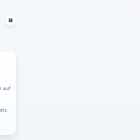
r auf
atz.