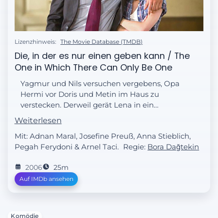
Lizenzhinweis:
The Movie Database (TMDB)
Die, in der es nur einen geben kann / The
One in Which There Can Only Be One
Yagmur und Nils versuchen vergebens, Opa
Hermi vor Doris und Metin im Haus zu
verstecken. Derweil gerät Lena in ein
absolutes Emotionschaos. Obwohl sie weiß,
Weiterlesen
dass man vor seinen Gefühlen nicht davon
Mit: Adnan Maral, Josefine Preuß, Anna Stieblich,
laufen kann, tut sie genau das: sie läuft vor
Pegah Ferydoni & Arnel Taci.
Regie:
Bora Dağtekin
ihren Gefühlen davon. Cem schaut sie
andauernd mit seinen großen Augen an
2006
25m
und Axel wird zunehmend misstrauisch.
Auf IMDb ansehen
Lena weiß, es ist nur eine Frage der Zeit, bis
das Kartenhaus einstürzt. Und dann heißt
es: Axel oder Cem?
Komödie